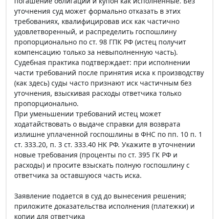
погашение облигаций и купон как исполненные. Без
уточнения суд может формально отказать в этих
требованиях, квалифицировав иск как частично
удовлетворенный, и распределить госпошлину
пропорционально по ст. 98 ГПК РФ (истец получит
компенсацию только за невыполненную часть).
Судебная практика подтверждает: при исполнении
части требований после принятия иска к производству
(как здесь) суды часто признают иск частичным без
уточнения, взыскивая расходы ответчика только
пропорционально.
При уменьшении требований истец может
ходатайствовать о выдаче справки для возврата
излишне уплаченной госпошлины в ФНС по пп. 10 п. 1
ст. 333.20, п. 3 ст. 333.40 НК РФ. Укажите в уточнении
новые требования (проценты по ст. 395 ГК РФ и
расходы) и просите взыскать полную госпошлину с
ответчика за оставшуюся часть иска.
Заявление подается в суд до вынесения решения;
приложите доказательства исполнения (платежки) и
копии для ответчика