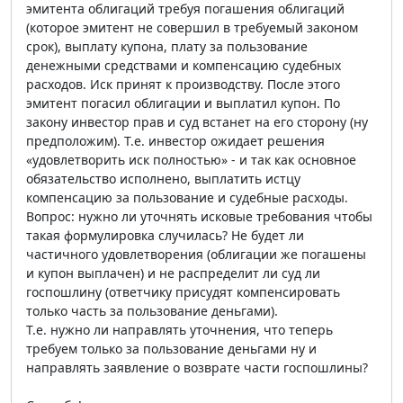
эмитента облигаций требуя погашения облигаций
(которое эмитент не совершил в требуемый законом
срок), выплату купона, плату за пользование
денежными средствами и компенсацию судебных
расходов. Иск принят к производству. После этого
эмитент погасил облигации и выплатил купон. По
закону инвестор прав и суд встанет на его сторону (ну
предположим). Т.е. инвестор ожидает решения
«удовлетворить иск полностью» - и так как основное
обязательство исполнено, выплатить истцу
компенсацию за пользование и судебные расходы.
Вопрос: нужно ли уточнять исковые требования чтобы
такая формулировка случилась? Не будет ли
частичного удовлетворения (облигации же погашены
и купон выплачен) и не распределит ли суд ли
госпошлину (ответчику присудят компенсировать
только часть за пользование деньгами).
Т.е. нужно ли направлять уточнения, что теперь
требуем только за пользование деньгами ну и
направлять заявление о возврате части госпошлины?