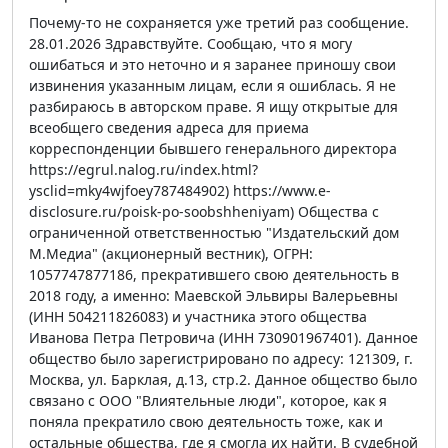
Почему-то не сохраняется уже третий раз сообщение.
28.01.2026 Здравствуйте. Сообщаю, что я могу
ошибаться и это неточно и я заранее приношу свои
извинения указанным лицам, если я ошиблась. Я не
разбираюсь в авторском праве. Я ищу открытые для
всеобщего сведения адреса для приема
корреспонденции бывшего генерального директора
https://egrul.nalog.ru/index.html?
ysclid=mky4wjfoey787484902) https://www.e-
disclosure.ru/poisk-po-soobshheniyam) Общества с
ограниченной ответственностью "Издательский дом
М.Медиа" (акционерный вестник), ОГРН:
1057747877186, прекратившего свою деятельность в
2018 году, а именно: Маевской Эльвиры Валерьевны
(ИНН 504211826083) и участника этого общества
Иванова Петра Петровича (ИНН 730901967401). Данное
общество было зарегистрировано по адресу: 121309, г.
Москва, ул. Барклая, д.13, стр.2. Данное общество было
связано с ООО "Влиятельные люди", которое, как я
поняла прекратило свою деятельность тоже, как и
остальные общества, где я смогла их найти. В судебной