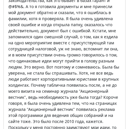
законодательства, как это бывает в базах Гарант и
@#$%&. А то я готовила документы и мне принесли
мой документ обратно и сказали, что я ошиблась в
фамилии, хотя я проверяла. Я была очень удивлена
своей ошибке и когда открыла папку, оказалось что
действительно, документ был с ошибкой. Кстати, мне
запомнился один смешной случай, о том, как я ездила
на одно мероприятие вместе с присутствующей там
сотрудницей налоговой, уж не знаю, вспомнит ли она,
и в моем присутствии очень громко говорилось о том,
что одинаковые идеи могут прийти в голову разным
людям. Это верно. Вот поэтому и сомневаюсь. Была бы
уверена, не стала бы спрашивать. Хотя, не все ведь
люди работают корпоративными юристами в крупных
холдингах. Почему табличка появилась после, а не до
моего визита на семинар журнала "Акционерный
вестник", ведь необходимость уже была тогда? Короче
говоря, я была очень удивлена тем, что на страницах
журнала "Акционерный вестник" появилась реклама
этой программки для ведения общих собраний и на
сайте тоже. Это было после 2010 года, кажется.
Поскольку у меня постоянно заимствуют мои идеи, то