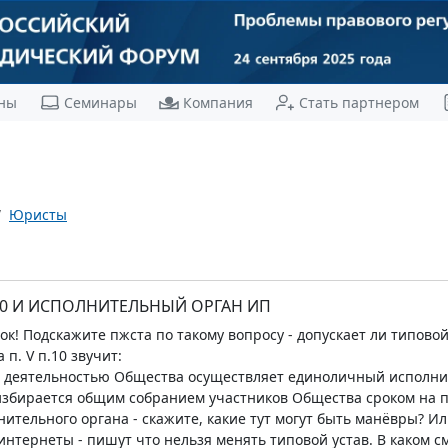
ны
Семинары
Компания
Стать партнером
Юристы
20 И ИСПОЛНИТЕЛЬНЫЙ ОРГАН ИП
ок! Подскажите пжста по такому вопросу - допускает ли типово
п. V п.10 звучит:
й деятельностью Общества осуществляет единоличный исполн
избирается общим собранием участников Общества сроком на пя
нительного органа - скажите, какие тут могут быть манёвры? Ил
интернеты - пишут что нельзя менять типовой устав. В каком см