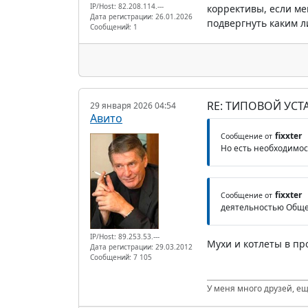
IP/Host: 82.208.114.---
коррективы, если ме
Дата регистрации: 26.01.2026
подвергнуть каким 
Сообщений: 1
RE: ТИПОВОЙ УСТ
29 января 2026 04:54
Авито
fixxter
Сообщение от
Но есть необходимос
fixxter
Сообщение от
деятельностью Обще
IP/Host: 89.253.53.---
Мухи и котлеты в пр
Дата регистрации: 29.03.2012
Сообщений: 7 105
У меня много друзей, ещ