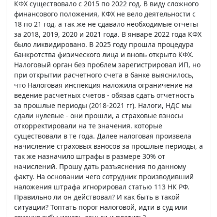
КФХ существовало с 2015 по 2022 год. В виду сложного
финансового положения, КФХ не вело деятельности с
18 по 21 год, а так же не сдавало необходимые отчеты
за 2018, 2019, 2020 и 2021 года. В январе 2022 года КФХ
было ликвидировано. В 2025 году прошла процедура
банкротства физического лица и вновь открыто КФХ.
Налоговый орган без проблем зарегистрировал ИП, но
при открытии расчетного счета в банке выяснилось,
что Налоговая инспекция наложила ограничение на
ведение расчетных счетов - обязав сдать отчетность
за прошлые периоды (2018-2021 гг). Налоги, НДС мы
сдали нулевые - они прошли, а страховые взносы
откорректировали на те значения. которые
существовали в те года. Далее налоговая произвела
начисление страховых взносов за прошлые периоды, а
так же назначило штрафы в размере 30% от
начислений. Прошу дать разъяснения по данному
факту. На основании чего сотрудник производивший
наложения штрафа игнорировал статью 113 НК РФ.
Правильно ли он действовал? И как быть в такой
ситуации? Топтать порог налоговой, идти в суд или