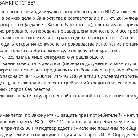
 БАНКРОТСТВЕ?
че паспортов индивидуальных приборов учета (ИПУ) и ключей 
в рамках дела о банкротстве в соответствии с п. 1 ст. 201.4 Фе
банкротстве)» (далее – Закон о банкротстве), поскольку акт пр
истрировано, но передача не завершена полностью, и все треб
вляются исключительно в рамках дела о банкротстве. Исковое
к с даты открытия конкурсного производства исполнение по та
жны только в арбитражном суде по делу о банкротстве.
к – должник в лице конкурсного управляющего.
бязании совершить действия (передать документы и ключи) доп
банкротстве позволяет предъявлять требования о передаче объ
о закона от 30.12.2004 № 214-ФЗ «Об участии в долевом строитель
упы), не включая их в реестр требований кредиторов, если он
ых споров без реестра.
одлежит оплате государственной пошлиной как заявление неим
меняется: по Закону РФ «О защите прав потребителей» – нет, 
оговому кодексу РФ (ст. 333.21) – льготы для потребителей не 
ая практика ВС РФ подтверждает исчисление пошлины по общим
дачу технической документации и паспортов ИПУ: Определение