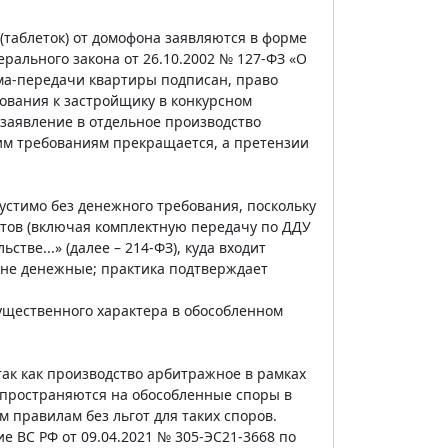
(таблеток) от домофона заявляются в форме
дерального закона от 26.10.2002 № 127-ФЗ «О
иема-передачи квартиры подписан, право
ования к застройщику в конкурсном
 заявление в отдельное производство
ким требованиям прекращается, а претензии
устимо без денежного требования, поскольку
ектов (включая комплектную передачу по ДДУ
стве...» (далее – 214-ФЗ), куда входит
и не денежные; практика подтверждает
ущественного характера в обособленном
так как производство арбитражное в рамках
распространяются на обособленные споры в
 правилам без льгот для таких споров.
 ВС РФ от 09.04.2021 № 305-ЭС21-3668 по