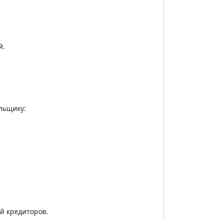
й.
льщику:
й кредиторов.