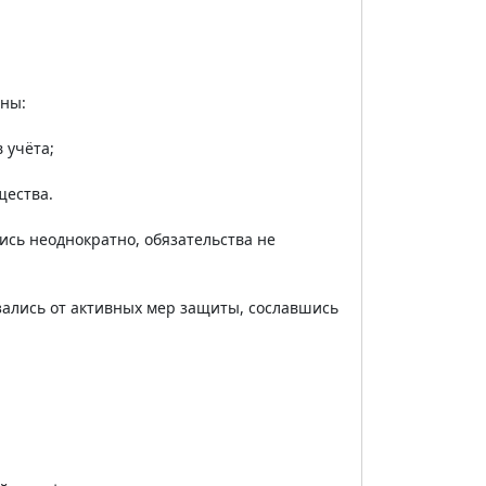
аны:
 учёта;
щества.
сь неоднократно, обязательства не
зались от активных мер защиты, сославшись