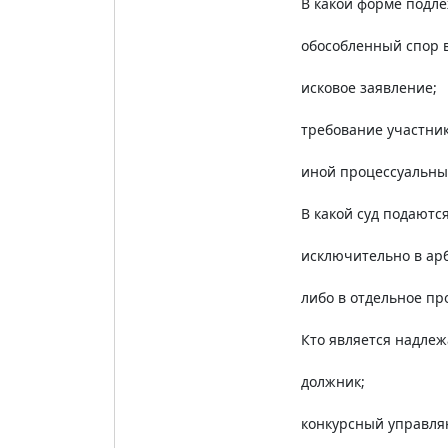
В какой форме подл
обособленный спор в
исковое заявление;
требование участника
иной процессуальный
В какой суд подаютс
исключительно в арб
либо в отдельное пр
Кто является надле
должник;
конкурсный управл