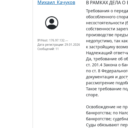
Михаил_Качуков
В РАМКАХ ДЕЛА О
Требования о переда
обособленного спора 
несостоятельности (
собственности зарег
производстве предъя
недопустимо, так ка
IP/Host: 176.97.132.---
Дата регистрации: 29.01.2026
к застройщику возмо
Сообщений: 11
Надлежащий ответчи
Да, требование об о
ст. 201.4 Закона о 
по ст. 8 Федеральног
документация и дост
рассмотрение подобн
Такое требование п
споре.
Освобождение не при
банкротства; по Нал
банкротстве; судебн
Суды обязывают пере