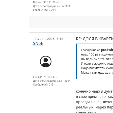
IP/Host: 93.191.20.---
Дата регистрации: 25.06.2008
Сообщений: 2 244
RE: ДОЛЯ В КВАР
11 марта 2025 16:44
SNoB
goodwi
Сообщение от
надо 100 раз подумат
Вы ведь видите, что 
И если всю долю отда
Надо посчитать, скол
Может там еще хвати
IP/Host: 78.37.83.---
Дата регистрации: 08.11.2024
Сообщений: 215
конечно надо и думат
в свое время свояка
проезда на юг, лече
реальный. через пар
кредиторов.