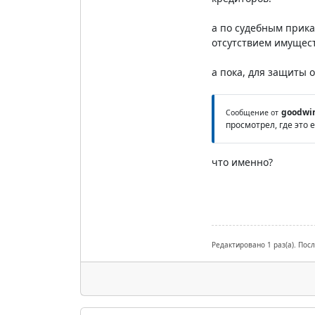
а по судебным прика
отсутствием имуществ
а пока, для защиты 
goodwi
Сообщение от
просмотрел, где это 
что именно?
Редактировано 1 раз(а). Пос