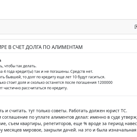
ТИРЕ В СЧЕТ ДОЛГА ПО АЛИМЕНТАМ
n
ь, чтобы так делать.
за 4 года кредит(ы) так и не погашены. Средств нет.
ть бывшей, то долг по кредиту еще лет 10 будут гаситься.
ько стоит доля и сколько останется после погашения 1200000
т частично рассчитаться по кредиту.
ь и считать. тут только советы. Работать должен юрист ТС.
м соглашение по уплате алиментов делал: именно в суде утвержд
ние, съем квартиры, репетиторов, еще % вроде за период навеси
у месяцев мировое, закрыли дачей. на это и была изначальная 