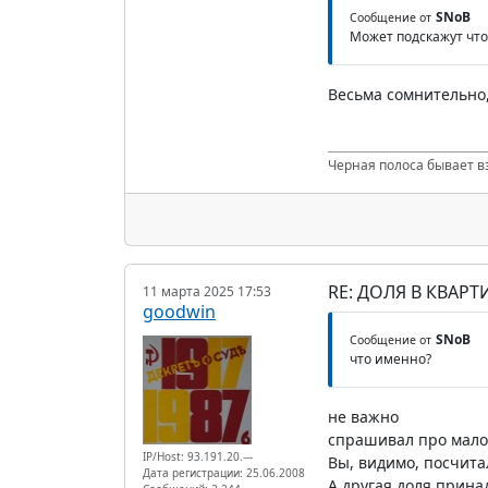
SNoB
Сообщение от
Может подскажут что
Весьма сомнительно,
Черная полоса бывает в
RE: ДОЛЯ В КВАР
11 марта 2025 17:53
goodwin
SNoB
Сообщение от
что именно?
не важно
спрашивал про мало
IP/Host: 93.191.20.---
Вы, видимо, посчитал
Дата регистрации: 25.06.2008
А другая доля прина