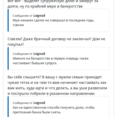
вот-вот - выделят супружескую долю и заберут за
долги, ну по крайней мере в банкротстве
Logvud
Сообщение от
Муж никаких сделок не совершал в последние годы,
совсем
Совсем? Даже брачный договор не заключал? Дом не
покупал?
Logvud
Сообщение от
Именно на банкротстве в первую очередь также
настаивает бывшая супруга.
Вы себя слышите? В вашу с мужем семью приходит
чужая тетка и на чем то вам начинает настаивать как
вам жить, куда идти и что делать, а вы уши развесили
и послушно побрели в указанном направлении.
Logvud
Сообщение от
Как на единственном способе получить долю, чтобы
притязания банка были сняты.