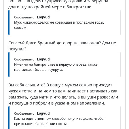
вот-вот - выделят супружескую долю и заберут за
долги, ну по крайней мере в банкротстве
Logvud
Сообщение от
Муж никаких сделок не совершал в последние годы,
совсем
Совсем? Даже брачный договор не заключал? Дом не
покупал?
Logvud
Сообщение от
Именно на банкротстве в первую очередь также
настаивает бывшая супруга.
Вы себя слышите? В вашу с мужем семью приходит
чужая тетка и на чем то вам начинает настаивать как
вам жить, куда идти и что делать, а вы уши развесили
и послушно побрели в указанном направлении.
Logvud
Сообщение от
Как на единственном способе получить долю, чтобы
притязания банка были сняты.