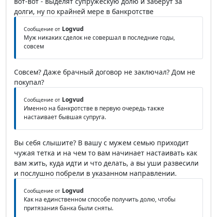
вот-вот - выделят супружескую долю и заберут за
долги, ну по крайней мере в банкротстве
Logvud
Сообщение от
Муж никаких сделок не совершал в последние годы,
совсем
Совсем? Даже брачный договор не заключал? Дом не
покупал?
Logvud
Сообщение от
Именно на банкротстве в первую очередь также
настаивает бывшая супруга.
Вы себя слышите? В вашу с мужем семью приходит
чужая тетка и на чем то вам начинает настаивать как
вам жить, куда идти и что делать, а вы уши развесили
и послушно побрели в указанном направлении.
Logvud
Сообщение от
Как на единственном способе получить долю, чтобы
притязания банка были сняты.