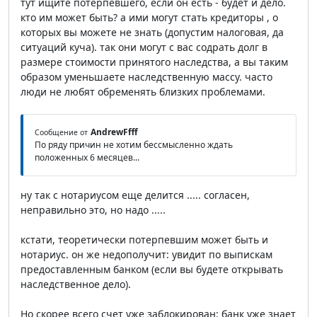
тут ищите потерпевшего, если он есть - будет и дело.
кто им может быть? а ими могут стать кредиторы , о
которых вы можете не знать (допустим налоговая, да
ситуаций куча). так они могут с вас содрать долг в
размере стоимости принятого наследства, а вы таким
образом уменьшаете наследственную массу. часто
люди не любят обременять близких проблемами.
AndrewFfff
Сообщение от
По ряду причин не хотим бессмысленно ждать
положенных 6 месяцев...
ну так с нотариусом еще делится ..... согласен,
неправильно это, но надо .....
кстати, теоретически потерпевшим может быть и
нотариус. он же недополучит: увидит по выпискам
предоставленным банком (если вы будете открывать
наследственное дело).
Но скорее всего счет уже заблокирован: банк уже знает