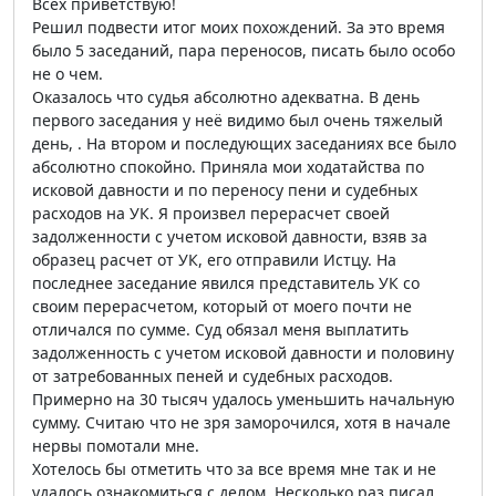
Всех приветствую!
Решил подвести итог моих похождений. За это время
было 5 заседаний, пара переносов, писать было особо
не о чем.
Оказалось что судья абсолютно адекватна. В день
первого заседания у неё видимо был очень тяжелый
день, . На втором и последующих заседаниях все было
абсолютно спокойно. Приняла мои ходатайства по
исковой давности и по переносу пени и судебных
расходов на УК. Я произвел перерасчет своей
задолженности с учетом исковой давности, взяв за
образец расчет от УК, его отправили Истцу. На
последнее заседание явился представитель УК со
своим перерасчетом, который от моего почти не
отличался по сумме. Суд обязал меня выплатить
задолженность с учетом исковой давности и половину
от затребованных пеней и судебных расходов.
Примерно на 30 тысяч удалось уменьшить начальную
сумму. Считаю что не зря заморочился, хотя в начале
нервы помотали мне.
Хотелось бы отметить что за все время мне так и не
удалось ознакомиться с делом. Несколько раз писал