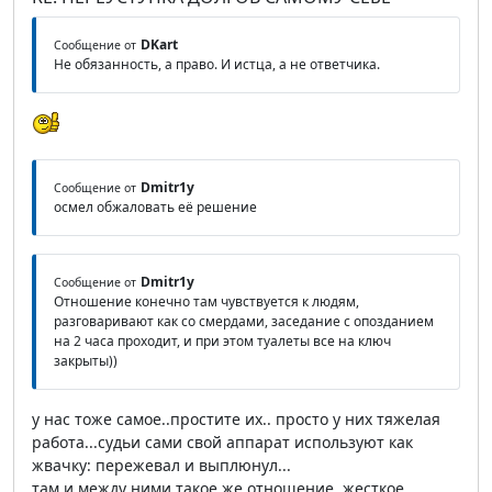
DKart
Сообщение от
Не обязанность, а право. И истца, а не ответчика.
Dmitr1y
Сообщение от
осмел обжаловать её решение
Dmitr1y
Сообщение от
Отношение конечно там чувствуется к людям,
разговаривают как со смердами, заседание с опозданием
на 2 часа проходит, и при этом туалеты все на ключ
закрыты))
у нас тоже самое..простите их.. просто у них тяжелая
работа...судьи сами свой аппарат используют как
жвачку: пережевал и выплюнул...
там и между ними такое же отношение..жесткое