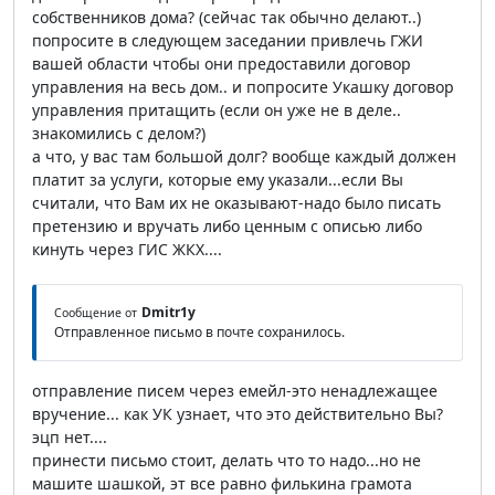
собственников дома? (сейчас так обычно делают..)
попросите в следующем заседании привлечь ГЖИ
вашей области чтобы они предоставили договор
управления на весь дом.. и попросите Укашку договор
управления притащить (если он уже не в деле..
знакомились с делом?)
а что, у вас там большой долг? вообще каждый должен
платит за услуги, которые ему указали...если Вы
считали, что Вам их не оказывают-надо было писать
претензию и вручать либо ценным с описью либо
кинуть через ГИС ЖКХ....
Dmitr1y
Сообщение от
Отправленное письмо в почте сохранилось.
отправление писем через емейл-это ненадлежащее
вручение... как УК узнает, что это действительно Вы?
эцп нет....
принести письмо стоит, делать что то надо...но не
машите шашкой, эт все равно филькина грамота