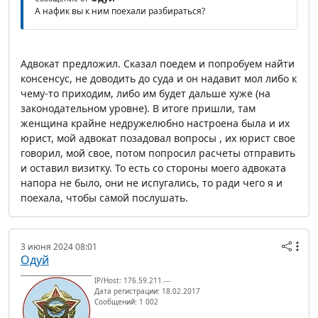
А нафик вы к ним поехали разбираться?
Адвокат предложил. Сказал поедем и попробуем найти
консенсус, не доводить до суда и он надавит мол либо к
чему-то приходим, либо им будет дальше хуже (на
законодательном уровне). В итоге пришли, там
женщина крайне недружелюбно настроена была и их
юрист, мой адвокат позадовал вопросы , их юрист свое
говорил, мой свое, потом попросил расчеты отправить
и оставил визитку. То есть со стороны моего адвоката
напора не было, они не испугались, то ради чего я и
поехала, чтобы самой послушать.
3 июня 2024 08:01
Одуй
IP/Host: 176.59.211.---
Дата регистрации: 18.02.2017
Сообщений: 1 002