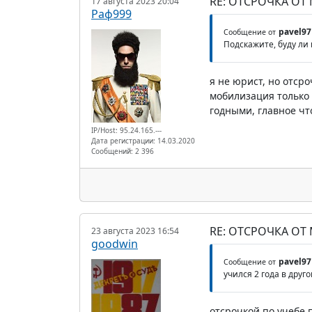
RE: ОТСРОЧКА ОТ
17 августа 2023 20:04
Раф999
pavel97
Сообщение от
Подскажите, буду ли
я не юрист, но отср
мобилизация только 
годными, главное чт
IP/Host: 95.24.165.---
Дата регистрации: 14.03.2020
Сообщений: 2 396
RE: ОТСРОЧКА ОТ
23 августа 2023 16:54
goodwin
pavel97
Сообщение от
учился 2 года в друг
отсрочкой по учебе 