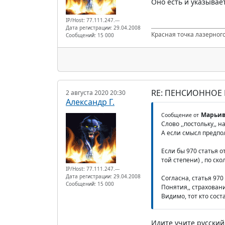
Оно есть и указывает
IP/Host: 77.111.247.---
Дата регистрации: 29.04.2008
Красная точка лазерного
Сообщений: 15 000
RE: ПЕНСИОННОЕ
2 августа 2020 20:30
Александр Г.
Марьив
Сообщение от
Слово ,,постольку,, 
А если смысл предпол
Если бы 970 статья о
той степени) , по сколь
IP/Host: 77.111.247.---
Дата регистрации: 29.04.2008
Согласна, статья 970
Сообщений: 15 000
Понятия,, страхован
Видимо, тот кто сост
Идите учите русский