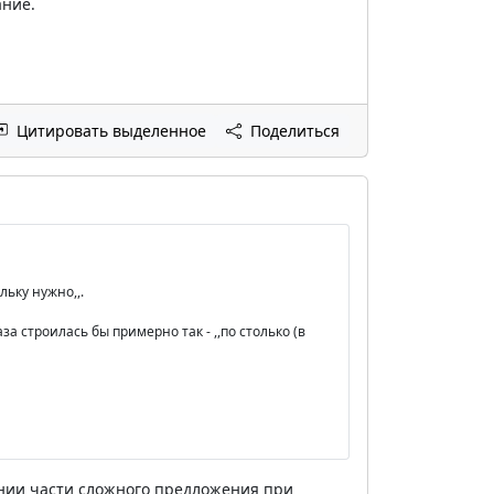
ание.
Цитировать выделенное
Поделиться
льку нужно,,.
а строилась бы примерно так - ,,по столько (в
ении части сложного предложения при