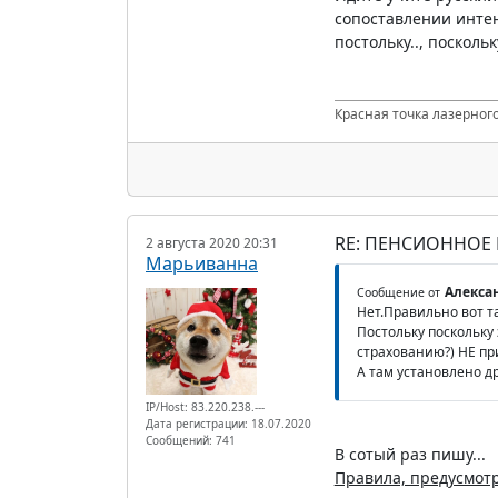
сопоставлении интен
постольку.., посколь
Красная точка лазерного
RE: ПЕНСИОННОЕ
2 августа 2020 20:31
Марьиванна
Алексан
Сообщение от
Нет.Правильно вот та
Постольку поскольку
страхованию?) НЕ пр
А там установлено др
IP/Host: 83.220.238.---
Дата регистрации: 18.07.2020
Сообщений: 741
В сотый раз пишу...
Правила, предусмот