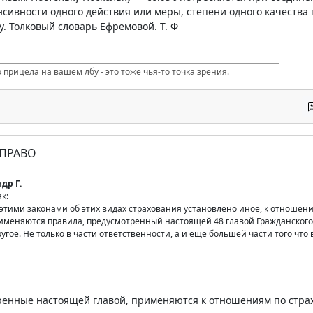
сивности одного действия или меры, степени одного качества п
ку. Толковый словарь Ефремовой. Т. Ф
 прицела на вашем лбу - это тоже чья-то точка зрения.
 ПРАВО
др Г.
к:
 этими законами об этих видах страхования установлено иное, к отноше
именяются правила, предусмотренный настоящей 48 главой Гражданского
угое. Не только в части ответственности, а и еще большей части того что в
ренные настоящей главой, применяются к отношениям
по стра