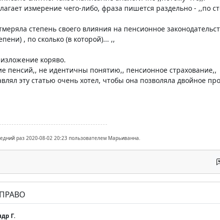
агает измерение чего-либо, фраза пишется раздельно - ,,по сто
отмеряла степень своего влияния на пенсионное законодательст
епени) , по сколько (в которой)... ,,
0 изложение коряво.
ие пенсий,, не идентичны понятию,, пенсионное страхование,,
тавлял эту статью очень хотел, чтобы она позволяла двойное пр
ледний раз 2020-08-02 20:23 пользователем Марьиванна.
 ПРАВО
др Г.