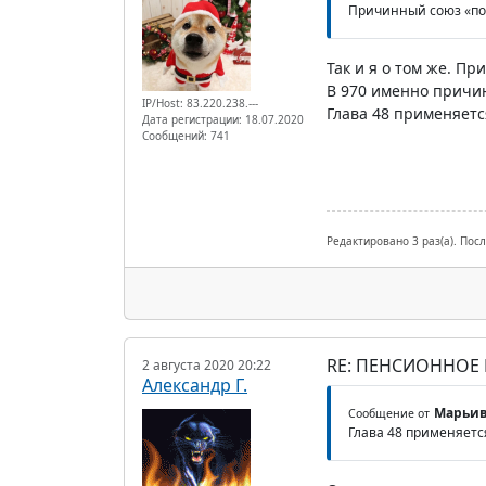
Причинный союз «пос
Так и я о том же. П
В 970 именно причин
IP/Host: 83.220.238.---
Глава 48 применяетс
Дата регистрации: 18.07.2020
Сообщений: 741
Редактировано 3 раз(а). Пос
RE: ПЕНСИОННОЕ
2 августа 2020 20:22
Александр Г.
Марьив
Сообщение от
Глава 48 применяетс