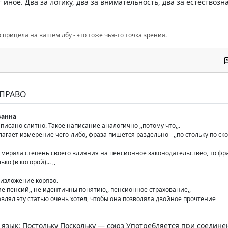
 иное. Два за логику, два за внимательность, два за естествозн
 прицела на вашем лбу - это тоже чья-то точка зрения.
 ПРАВО
анна
написано слитно. Такое написание аналогично ,,потому что,,.
агает измерение чего-либо, фраза пишется раздельно - ,,по стольку по ско
тмеряла степень своего влияния на пенсионное законодательствео, то фраз
ко (в которой)... ,,
 изложение коряво.
ие пенсий,, не идентичны понятию,, пенсионное страхование,,
авлял эту статью очень хотел, чтобы она позволяла двойное прочтение
 язык: Постольку Поскольку — союз Употребляется при соедин