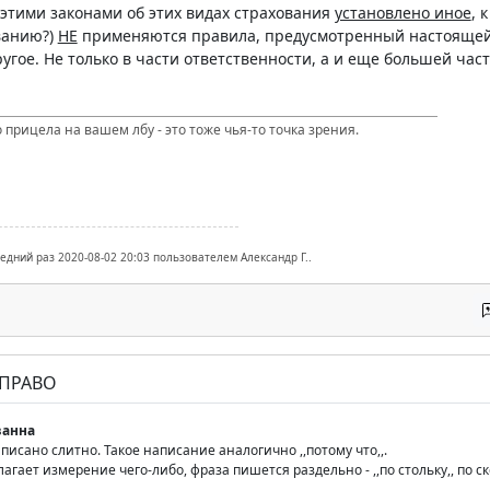
 этими законами об этих видах страхования
установлено иное
, 
ванию?)
НЕ
применяются правила, предусмотренный настоящей 
угое. Не только в части ответственности, а и еще большей части
 прицела на вашем лбу - это тоже чья-то точка зрения.
ледний раз 2020-08-02 20:03 пользователем Александр Г..
 ПРАВО
анна
написано слитно. Такое написание аналогично ,,потому что,,.
агает измерение чего-либо, фраза пишется раздельно - ,,по стольку,, по с