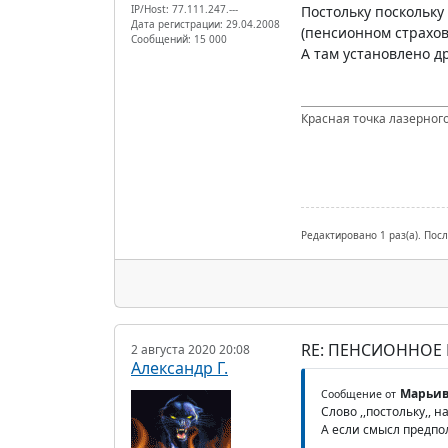
IP/Host: 77.111.247.---
Постольку поскольку
Дата регистрации: 29.04.2008
(пенсионном страхо
Сообщений: 15 000
А там установлено др
Красная точка лазерного
Редактировано 1 раз(а). Пос
RE: ПЕНСИОННОЕ
2 августа 2020 20:08
Александр Г.
Марьив
Сообщение от
Слово ,,постольку,, 
А если смысл предпол