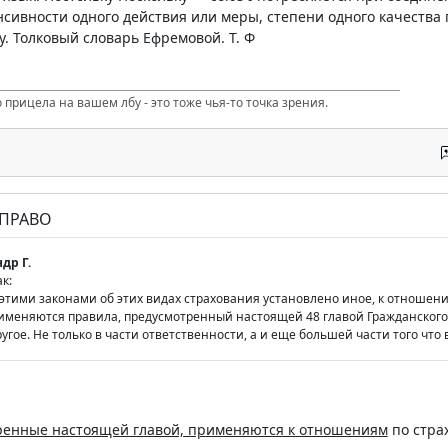
сивности одного действия или меры, степени одного качества п
ку. Толковый словарь Ефремовой. Т. Ф
 прицела на вашем лбу - это тоже чья-то точка зрения.
 ПРАВО
др Г.
к:
 этими законами об этих видах страхования установлено иное, к отноше
именяются правила, предусмотренный настоящей 48 главой Гражданского
угое. Не только в части ответственности, а и еще большей части того что в
ренные настоящей главой, применяются к отношениям
по стра