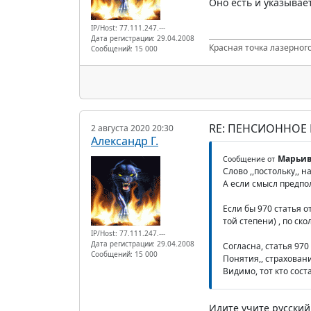
Оно есть и указывает
IP/Host: 77.111.247.---
Дата регистрации: 29.04.2008
Красная точка лазерного
Сообщений: 15 000
RE: ПЕНСИОННОЕ
2 августа 2020 20:30
Александр Г.
Марьив
Сообщение от
Слово ,,постольку,, 
А если смысл предпол
Если бы 970 статья о
той степени) , по сколь
IP/Host: 77.111.247.---
Дата регистрации: 29.04.2008
Согласна, статья 970
Сообщений: 15 000
Понятия,, страхован
Видимо, тот кто сост
Идите учите русский