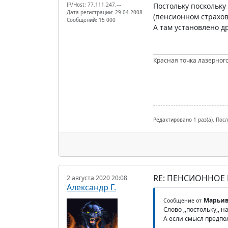
IP/Host: 77.111.247.---
Постольку поскольку
Дата регистрации: 29.04.2008
(пенсионном страхо
Сообщений: 15 000
А там установлено др
Красная точка лазерного
Редактировано 1 раз(а). Пос
RE: ПЕНСИОННОЕ
2 августа 2020 20:08
Александр Г.
Марьив
Сообщение от
Слово ,,постольку,, 
А если смысл предпол