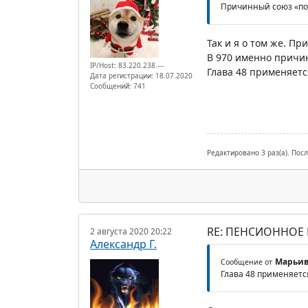
Причинный союз «пос
Так и я о том же. П
В 970 именно причин
IP/Host: 83.220.238.---
Глава 48 применяетс
Дата регистрации: 18.07.2020
Сообщений: 741
Редактировано 3 раз(а). Пос
RE: ПЕНСИОННОЕ
2 августа 2020 20:22
Александр Г.
Марьив
Сообщение от
Глава 48 применяетс