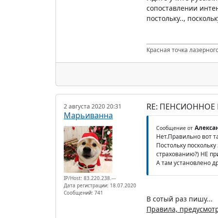
сопоставлении интен
постольку.., посколь
Красная точка лазерного
RE: ПЕНСИОННОЕ
2 августа 2020 20:31
Марьиванна
Алексан
Сообщение от
Нет.Правильно вот та
Постольку поскольку
страхованию?) НЕ пр
А там установлено др
IP/Host: 83.220.238.---
Дата регистрации: 18.07.2020
Сообщений: 741
В сотый раз пишу...
Правила, предусмот