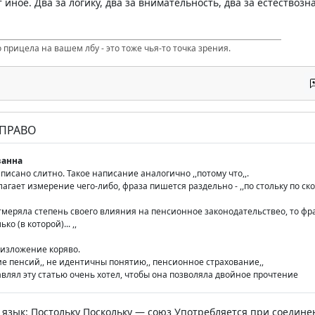
 иное. Два за логику, два за внимательность, два за естествозн
 прицела на вашем лбу - это тоже чья-то точка зрения.
 ПРАВО
анна
написано слитно. Такое написание аналогично ,,потому что,,.
агает измерение чего-либо, фраза пишется раздельно - ,,по стольку по ско
тмеряла степень своего влияния на пенсионное законодательствео, то фраз
ко (в которой)... ,,
 изложение коряво.
ие пенсий,, не идентичны понятию,, пенсионное страхование,,
авлял эту статью очень хотел, чтобы она позволяла двойное прочтение
 язык: Постольку Поскольку — союз Употребляется при соедин