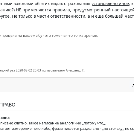
 этими законами об этих видах страхования
установлено иное
, 
ванию?)
НЕ
применяются правила, предусмотренный настоящей 
угое. Не только в части ответственности, а и еще большей части
 прицела на вашем лбу - это тоже чья-то точка зрения.
ледний раз 2020-08-02 20:03 пользователем Александр Г..
 ПРАВО
анна
написано слитно. Такое написание аналогично ,,потому что,,.
агает измерение чего-либо, фраза пишется раздельно - ,,по стольку,, по с