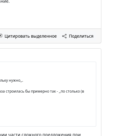
ание.
Цитировать выделенное
Поделиться
льку нужно,,.
а строилась бы примерно так - ,,по столько (в
ении части сложного предложения при