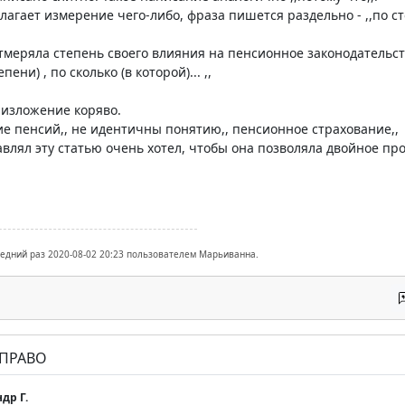
агает измерение чего-либо, фраза пишется раздельно - ,,по сто
отмеряла степень своего влияния на пенсионное законодательст
епени) , по сколько (в которой)... ,,
0 изложение коряво.
ие пенсий,, не идентичны понятию,, пенсионное страхование,,
тавлял эту статью очень хотел, чтобы она позволяла двойное пр
ледний раз 2020-08-02 20:23 пользователем Марьиванна.
 ПРАВО
др Г.