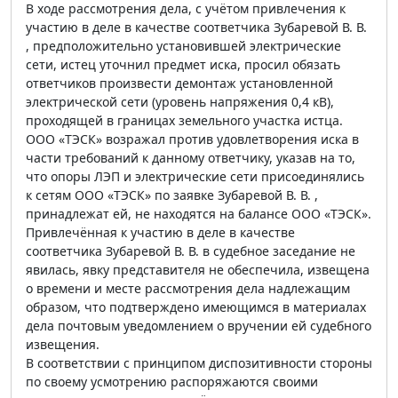
В ходе рассмотрения дела, с учётом привлечения к
участию в деле в качестве соответчика Зубаревой В. В.
, предположительно установившей электрические
сети, истец уточнил предмет иска, просил обязать
ответчиков произвести демонтаж установленной
электрической сети (уровень напряжения 0,4 кВ),
проходящей в границах земельного участка истца.
ООО «ТЭСК» возражал против удовлетворения иска в
части требований к данному ответчику, указав на то,
что опоры ЛЭП и электрические сети присоединялись
к сетям ООО «ТЭСК» по заявке Зубаревой В. В. ,
принадлежат ей, не находятся на балансе ООО «ТЭСК».
Привлечённая к участию в деле в качестве
соответчика Зубаревой В. В. в судебное заседание не
явилась, явку представителя не обеспечила, извещена
о времени и месте рассмотрения дела надлежащим
образом, что подтверждено имеющимся в материалах
дела почтовым уведомлением о вручении ей судебного
извещения.
В соответствии с принципом диспозитивности стороны
по своему усмотрению распоряжаются своими