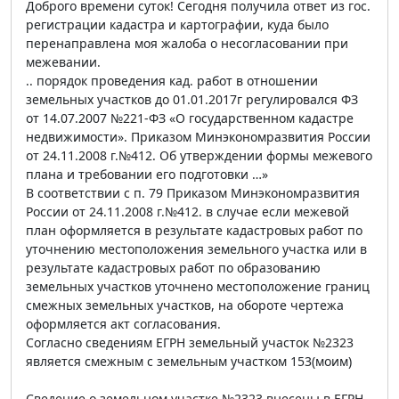
Доброго времени суток! Сегодня получила ответ из гос.
регистрации кадастра и картографии, куда было
перенаправлена моя жалоба о несогласовании при
межевании.
.. порядок проведения кад. работ в отношении
земельных участков до 01.01.2017г регулировался ФЗ
от 14.07.2007 №221-ФЗ «О государственном кадастре
недвижимости». Приказом Минэкономразвития России
от 24.11.2008 г.№412. Об утверждении формы межевого
плана и требовании его подготовки …»
В соответствии с п. 79 Приказом Минэкономразвития
России от 24.11.2008 г.№412. в случае если межевой
план оформляется в результате кадастровых работ по
уточнению местоположения земельного участка или в
результате кадастровых работ по образованию
земельных участков уточнено местоположение границ
смежных земельных участков, на обороте чертежа
оформляется акт согласования.
Согласно сведениям ЕГРН земельный участок №2323
является смежным с земельным участком 153(моим)
Сведение о земельном участке №2323 внесены в ЕГРН