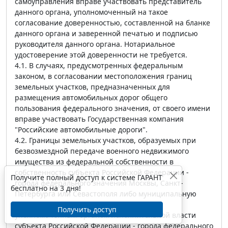
самоуправления вправе участвовать представитель
данного органа, уполномоченный на такое
согласование доверенностью, составленной на бланке
данного органа и заверенной печатью и подписью
руководителя данного органа. Нотариальное
удостоверение этой доверенности не требуется.
4.1. В случаях, предусмотренных федеральным
законом, в согласовании местоположения границ
земельных участков, предназначенных для
размещения автомобильных дорог общего
пользования федерального значения, от своего имени
вправе участвовать Государственная компания
"Российские автомобильные дороги".
4.2. Границы земельных участков, образуемых при
безвозмездной передаче военного недвижимого
имущества из федеральной собственности в
собственность субъекта Российской Федерации -
Получите полный доступ к системе ГАРАНТ
города федерального значения Москвы, Санкт-
бесплатно на 3 дня!
Петербурга или Севастополя либо муниципальную
собственность, подлежат согласованию с
Получить доступ
уполномоченным органом исполнительной власти
субъекта Российской Федерации - города федерального