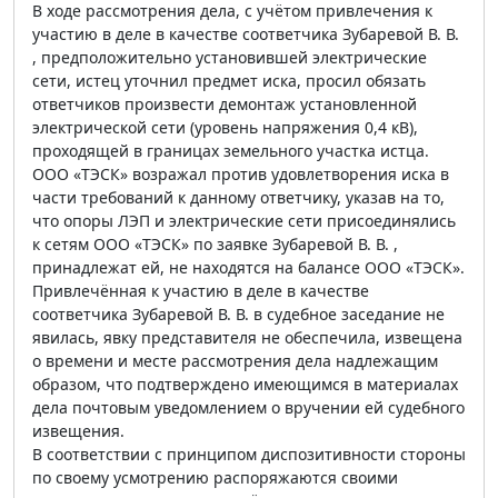
В ходе рассмотрения дела, с учётом привлечения к
участию в деле в качестве соответчика Зубаревой В. В.
, предположительно установившей электрические
сети, истец уточнил предмет иска, просил обязать
ответчиков произвести демонтаж установленной
электрической сети (уровень напряжения 0,4 кВ),
проходящей в границах земельного участка истца.
ООО «ТЭСК» возражал против удовлетворения иска в
части требований к данному ответчику, указав на то,
что опоры ЛЭП и электрические сети присоединялись
к сетям ООО «ТЭСК» по заявке Зубаревой В. В. ,
принадлежат ей, не находятся на балансе ООО «ТЭСК».
Привлечённая к участию в деле в качестве
соответчика Зубаревой В. В. в судебное заседание не
явилась, явку представителя не обеспечила, извещена
о времени и месте рассмотрения дела надлежащим
образом, что подтверждено имеющимся в материалах
дела почтовым уведомлением о вручении ей судебного
извещения.
В соответствии с принципом диспозитивности стороны
по своему усмотрению распоряжаются своими