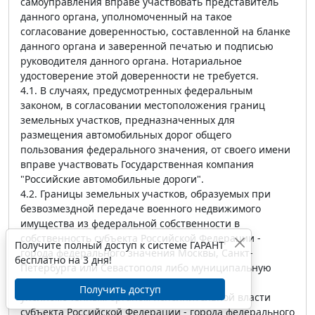
самоуправления вправе участвовать представитель
данного органа, уполномоченный на такое
согласование доверенностью, составленной на бланке
данного органа и заверенной печатью и подписью
руководителя данного органа. Нотариальное
удостоверение этой доверенности не требуется.
4.1. В случаях, предусмотренных федеральным
законом, в согласовании местоположения границ
земельных участков, предназначенных для
размещения автомобильных дорог общего
пользования федерального значения, от своего имени
вправе участвовать Государственная компания
"Российские автомобильные дороги".
4.2. Границы земельных участков, образуемых при
безвозмездной передаче военного недвижимого
имущества из федеральной собственности в
собственность субъекта Российской Федерации -
Получите полный доступ к системе ГАРАНТ
города федерального значения Москвы, Санкт-
бесплатно на 3 дня!
Петербурга или Севастополя либо муниципальную
собственность, подлежат согласованию с
Получить доступ
уполномоченным органом исполнительной власти
субъекта Российской Федерации - города федерального