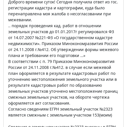
Доброго времени суток! Сегодня получила ответ из гос.
регистрации кадастра и картографии, куда было
перенаправлена моя жалоба о несогласовании при
межевании.
.. порядок проведения кад. работ в отношении
земельных участков до 01.01.2017г регулировался ФЗ
от 14.07.2007 №221-ФЗ «О государственном кадастре
недвижимости». Приказом Минэкономразвития России
от 24.11.2008 г.№412. Об утверждении формы межевого
плана и требовании его подготовки …»
В соответствии с п. 79 Приказом Минэкономразвития
России от 24.11.2008 г.№412. в случае если межевой
план оформляется в результате кадастровых работ по
уточнению местоположения земельного участка или в
результате кадастровых работ по образованию
земельных участков уточнено местоположение границ
смежных земельных участков, на обороте чертежа
оформляется акт согласования.
Согласно сведениям ЕГРН земельный участок №2323
является смежным с земельным участком 153(моим)
Сведение о земельном участке №2323 внесены в ЕГРН