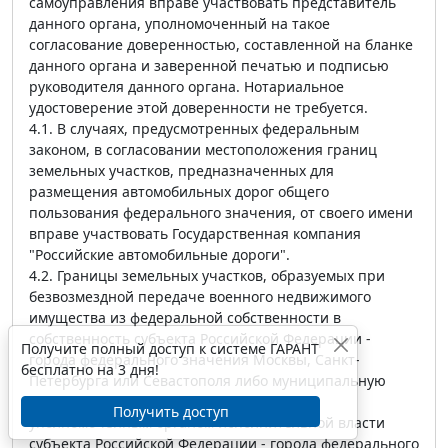
самоуправления вправе участвовать представитель
данного органа, уполномоченный на такое
согласование доверенностью, составленной на бланке
данного органа и заверенной печатью и подписью
руководителя данного органа. Нотариальное
удостоверение этой доверенности не требуется.
4.1. В случаях, предусмотренных федеральным
законом, в согласовании местоположения границ
земельных участков, предназначенных для
размещения автомобильных дорог общего
пользования федерального значения, от своего имени
вправе участвовать Государственная компания
"Российские автомобильные дороги".
4.2. Границы земельных участков, образуемых при
безвозмездной передаче военного недвижимого
имущества из федеральной собственности в
собственность субъекта Российской Федерации -
Получите полный доступ к системе ГАРАНТ
города федерального значения Москвы, Санкт-
бесплатно на 3 дня!
Петербурга или Севастополя либо муниципальную
собственность, подлежат согласованию с
Получить доступ
уполномоченным органом исполнительной власти
субъекта Российской Федерации - города федерального