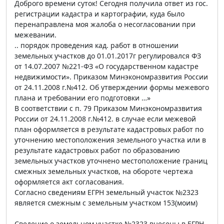
Доброго времени суток! Сегодня получила ответ из гос.
регистрации кадастра и картографии, куда было
перенаправлена моя жалоба о несогласовании при
межевании.
.. порядок проведения кад. работ в отношении
земельных участков до 01.01.2017г регулировался ФЗ
от 14.07.2007 №221-ФЗ «О государственном кадастре
недвижимости». Приказом Минэкономразвития России
от 24.11.2008 г.№412. Об утверждении формы межевого
плана и требовании его подготовки …»
В соответствии с п. 79 Приказом Минэкономразвития
России от 24.11.2008 г.№412. в случае если межевой
план оформляется в результате кадастровых работ по
уточнению местоположения земельного участка или в
результате кадастровых работ по образованию
земельных участков уточнено местоположение границ
смежных земельных участков, на обороте чертежа
оформляется акт согласования.
Согласно сведениям ЕГРН земельный участок №2323
является смежным с земельным участком 153(моим)
Сведение о земельном участке №2323 внесены в ЕГРН