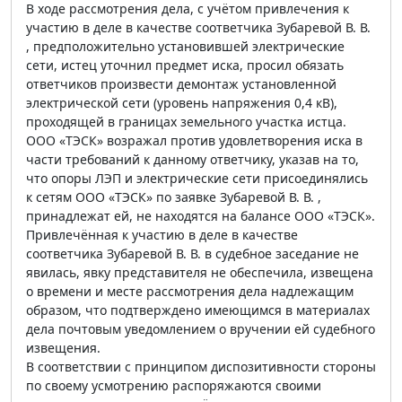
В ходе рассмотрения дела, с учётом привлечения к
участию в деле в качестве соответчика Зубаревой В. В.
, предположительно установившей электрические
сети, истец уточнил предмет иска, просил обязать
ответчиков произвести демонтаж установленной
электрической сети (уровень напряжения 0,4 кВ),
проходящей в границах земельного участка истца.
ООО «ТЭСК» возражал против удовлетворения иска в
части требований к данному ответчику, указав на то,
что опоры ЛЭП и электрические сети присоединялись
к сетям ООО «ТЭСК» по заявке Зубаревой В. В. ,
принадлежат ей, не находятся на балансе ООО «ТЭСК».
Привлечённая к участию в деле в качестве
соответчика Зубаревой В. В. в судебное заседание не
явилась, явку представителя не обеспечила, извещена
о времени и месте рассмотрения дела надлежащим
образом, что подтверждено имеющимся в материалах
дела почтовым уведомлением о вручении ей судебного
извещения.
В соответствии с принципом диспозитивности стороны
по своему усмотрению распоряжаются своими