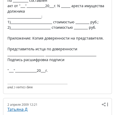
по __________ составлен
акт от "___"____________20___г. N ______ ареста имущества
должника
______________________:
1)___________________________ стоимостью _________ руб.;
2)__________________________ стоимостью _________ руб.
Приложение: Копия доверенности на представителя.
Представитель истца по доверенности
________________________ _________________________________
Подпись расшифровка подписи
"___"______________20___г.
ɐwʎ ɔ vǝmоɔ dиw
2 апреля 2009 12:21
Татьяна Д