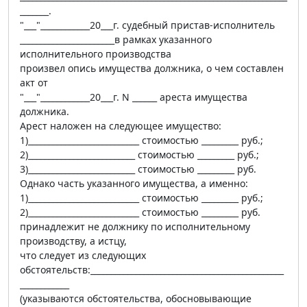
_______.
"___"____________20___г. судебный пристав-исполнитель
_______________________в рамках указанного
исполнительного производства
произвел опись имущества должника, о чем составлен
акт от
"___"____________20___г. N ______ ареста имущества
должника.
Арест наложен на следующее имущество:
1)___________________________ стоимостью _________ руб.;
2)__________________________ стоимостью _________ руб.;
3)__________________________ стоимостью _________ руб.
Однако часть указанного имущества, а именно:
1)___________________________ стоимостью _________ руб.;
2)___________________________ стоимостью _________ руб.
принадлежит не должнику по исполнительному
производству, а истцу,
что следует из следующих
обстоятельств:_______________________________________________
____________
(указываются обстоятельства, обосновывающие