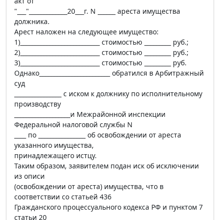
акт от
"___"_____________20___г. N ______ ареста имущества
должника.
Арест наложен на следующее имущество:
1)___________________________ стоимостью _________ руб.;
2)___________________________ стоимостью _________ руб.;
3)___________________________ стоимостью _________ руб.
Однако________________________ обратился в Арбитражный
суд
________________ с иском к должнику по исполнительному
производству
___________________и Межрайонной инспекции
Федеральной налоговой службы N
____ по ________________ об освобождении от ареста
указанного имущества,
принадлежащего истцу.
Таким образом, заявителем подан иск об исключении
из описи
(освобождении от ареста) имущества, что в
соответствии со статьей 436
Гражданского процессуального кодекса РФ и пунктом 7
статьи 20