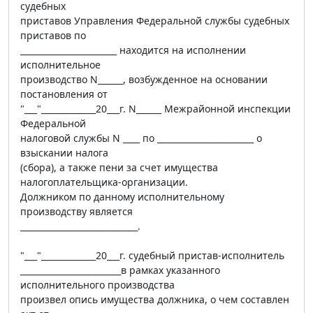
судебных
приставов Управления Федеральной службы судебных
приставов по
_______________________ находится на исполнении
исполнительное
производство N______, возбужденное на основании
постановления от
"___"_____________20___г. N______ Межрайонной инспекции
Федеральной
налоговой службы N ____ по _______________________ о
взыскании налога
(сбора), а также пени за счет имущества
налогоплательщика-организации.
Должником по данному исполнительному
производству является
____________________________.
"___"_____________20___г. судебный пристав-исполнитель
________________________в рамках указанного
исполнительного производства
произвел опись имущества должника, о чем составлен