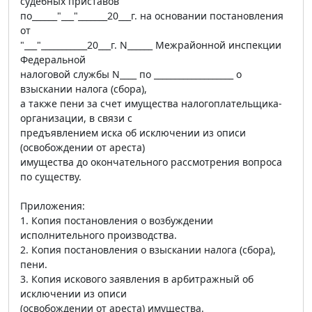
судебных приставов
по______"___"_______20___г. на основании постановления
от
"___"___________20___г. N______ Межрайонной инспекции
Федеральной
налоговой службы N____ по ___________________ о
взыскании налога (сбора),
а также пени за счет имущества налогоплательщика-
организации, в связи с
предъявлением иска об исключении из описи
(освобождении от ареста)
имущества до окончательного рассмотрения вопроса
по существу.
Приложения:
1. Копия постановления о возбуждении
исполнительного производства.
2. Копия постановления о взыскании налога (сбора),
пени.
3. Копия искового заявления в арбитражный об
исключении из описи
(освобождении от ареста) имущества.