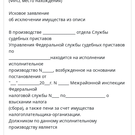
(ФИО, место нахождения)
Исковое заявление
об исключении имущества из описи
В производстве __________________ отдела Службы
судебных приставов
Управления Федеральной службы судебных приставов
по
_______________________находится на исполнении
исполнительное
производство N______, возбужденное на основании
постановления от
"___"____________20___г. N ______ Межрайонной инспекции
Федеральной
налоговой службы N____ по______________________ о
взыскании налога
(сбора), а также пени за счет имущества
налогоплательщика-организации.
Должником по данному исполнительному
производству является
_________________________________________________________________