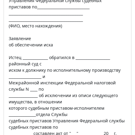
Управления Федеральной службы судебных
приставов по_____________________________
_________________________________________
_________________________________________
(ФИО, место нахождения)
Заявление
об обеспечении иска
Истец ______________ обратился в ___________________
районный суд с
иском к должнику по исполнительному производству
__________________ и
Межрайонной инспекции Федеральной налоговой
службы N ____ по
________________ об исключении из описи следующего
имущества, в отношении
которого судебным приставом-исполнителем
_______________отдела Службы
судебных приставов Управления Федеральной службы
судебных приставов по
_____________ составлен акт от "___"______________20___г.