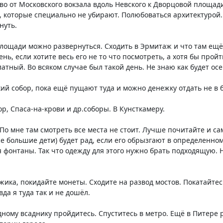
о от Московского вокзала вдоль Невского к Дворцовой площади
, которые специально не убирают. Полюбоваться архитектурой. 
нуть.
лощади можно развернуться. Сходить в Эрмитаж и что там ещё 
ень, если хотите весь его не то что посмотреть, а хотя бы про
платный. Во всяком случае был такой день. Не знаю как будет о
ий собор, пока ещё пущают туда и можно денежку отдать не в
р, Спаса-на-крови и др.соборы. В Кунсткамеру.
 По мне там смотреть все места не стоит. Лучше почитайте и са
же большие дети) будет рад, если его обрызгают в определенном
 фонтаны. Так что одежду для этого нужно брать подходящую. Н
ика, покидайте монеты. Сходите на развод мостов. Покатайтес
да я туда так и не дошёл.
дному всаднику пройдитесь. Спуститесь в метро. Ещё в Питере