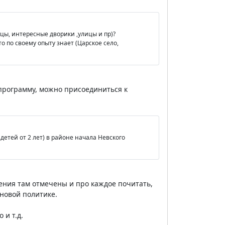
рцы, интересные дворики ,улицы и пр)?
 по своему опыту знает (Царское село,
 программу, можно присоединиться к
етей от 2 лет) в районе начала Невского
дения там отмечены и про каждое почитать,
новой политике.
 и т.д.