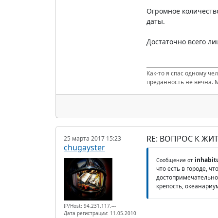
Огромное количеств
даты.
Достаточно всего ли
Как-то я спас одному че
преданность не вечна. 
RE: ВОПРОС К ЖИ
25 марта 2017 15:23
chugayster
inhabit
Сообщение от
что есть в городе, ч
достопримечательнос
крепость, океанариу
IP/Host: 94.231.117.---
Дата регистрации: 11.05.2010