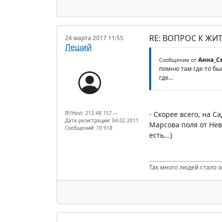
RE: ВОПРОС К ЖИ
24 марта 2017 11:55
Леший
Анна_С
Сообщение от
помню там где-то был
где...
IP/Host: 212.48.157.---
- Скорее всего, на С
Дата регистрации: 04.02.2011
Марсова поля от Нев
Сообщений: 10 918
есть...)
Так много людей стало з