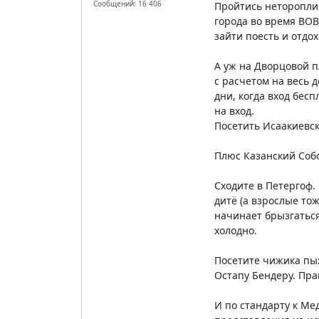
Сообщений: 16 406
Пройтись нетороплив
города во время ВОВ
зайти поесть и отдох
А уж на Дворцовой п
с расчетом на весь д
дни, когда вход бес
на вход.
Посетить Исаакиевск
Плюс Казанский Собо
Сходите в Петергоф.
дитё (а взрослые то
начинает брызгаться
холодно.
Посетите чижика пыж
Остапу Бендеру. Прав
И по стандарту к Ме