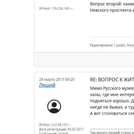
Вопрос второй: каки
IP/Host: 176.226.143.---
Невского проспекта и
Редактировано 1 раз(а). Посл
RE: ВОПРОС К ЖИ
24 марта 2017 09:20
Леший
Мимо Русского музея 
залы, где мне интере
подняться хорошо. Д
нигде не бывал, а ту
А вот столоваться се
IP/Host: 212.48.157.---
Дата регистрации: 04.02.2011
Так много людей стало з
Сообщений: 10 918