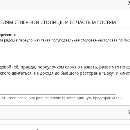
ТЕЛЯМ СЕВЕРНОЙ СТОЛИЦЫ И ЕЕ ЧАСТЫМ ГОСТЯМ
ергеевна
а рядом в переулочках такая полуподвальная столовая-нестоловая почтисо
адовой (её, правда, переулочком сложно назвать, разве что по 
ского двигаться, не доходя до бывшего ресторана "Баку" и кин
нать свои права, что рука поневоле тянется сдвинуть предохранитель.