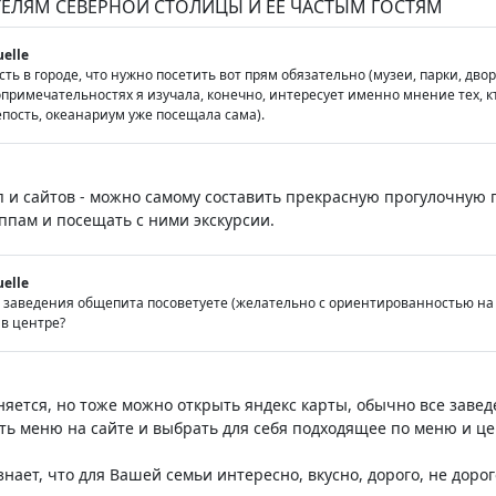
ТЕЛЯМ СЕВЕРНОЙ СТОЛИЦЫ И ЕЕ ЧАСТЫМ ГОСТЯМ
uelle
сть в городе, что нужно посетить вот прям обязательно (музеи, парки, дво
римечательностях я изучала, конечно, интересует именно мнение тех, кто
пость, океанариум уже посещала сама).
п и сайтов - можно самому составить прекрасную прогулочную
пам и посещать с ними экскурсии.
uelle
е заведения общепита посоветуете (желательно с ориентированностью на д
 в центре?
еняется, но тоже можно открыть яндекс карты, обычно все заве
ть меню на сайте и выбрать для себя подходящее по меню и це
знает, что для Вашей семьи интересно, вкусно, дорого, не дорого