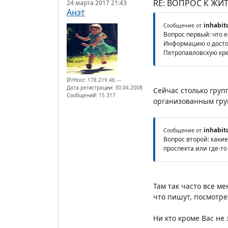
RE: ВОПРОС К ЖИ
24 марта 2017 21:43
Анэт
inhabit
Сообщение от
Вопрос первый: что е
Информацию о достоп
Петропавловскую кре
IP/Host: 178.219.46.---
Дата регистрации: 30.04.2008
Сейчас столько груп
Сообщений: 15 317
организованным груп
inhabit
Сообщение от
Вопрос второй: каки
проспекта или где-то
Там так часто все м
что пишут, посмотре
Ни кто кроме Вас не 