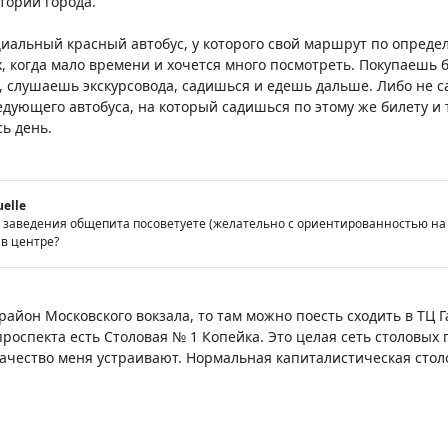
тории города.
циальный красный автобус, у которого свой маршрут по опред
, когда мало времени и хочется много посмотреть. Покупаешь 
 слушаешь экскурсовода, садишься и едешь дальше. Либо не са
дующего автобуса, на который садишься по этому же билету и т
сь день.
uelle
е заведения общепита посоветуете (желательно с ориентированностью на д
 в центре?
район Московского вокзала, то там можно поесть сходить в ТЦ 
роспекта есть Столовая № 1 Копейка. Это целая сеть столовых 
чество меня устраивают. Нормальная капиталистическая столо