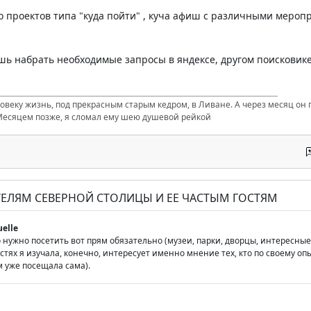
о проектов типа "куда пойти" , куча афиш с различными меро
шь набрать необходимые запросы в яндексе, другом поисковике
ловеку жизнь, под прекрасным старым кедром, в Ливане. А через месяц он п
Месяцем позже, я сломал ему шею душевой рейкой
ТЕЛЯМ СЕВЕРНОЙ СТОЛИЦЫ И ЕЕ ЧАСТЫМ ГОСТЯМ
uelle
то нужно посетить вот прям обязательно (музеи, парки, дворцы, интересн
тях я изучала, конечно, интересует именно мнение тех, кто по своему оп
м уже посещала сама).