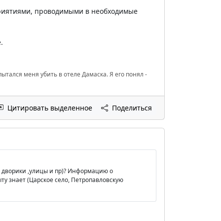
приятиями, проводимыми в необходимые
.
ытался меня убить в отеле Дамаска. Я его понял -
Цитировать выделенное
Поделиться
ые дворики ,улицы и пр)? Информацию о
ыту знает (Царское село, Петропавловскую