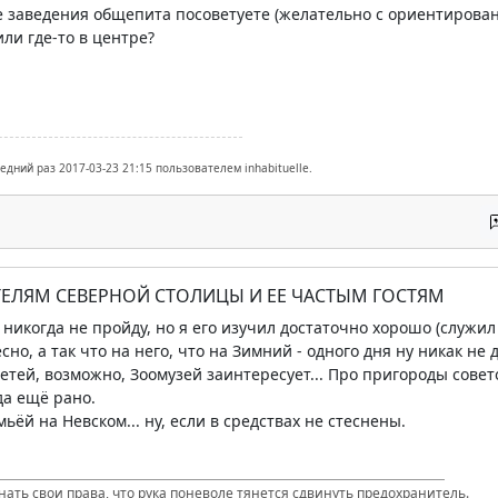
е заведения общепита посоветуете (желательно с ориентированн
ли где-то в центре?
едний раз 2017-03-23 21:15 пользователем inhabituelle.
ТЕЛЯМ СЕВЕРНОЙ СТОЛИЦЫ И ЕЕ ЧАСТЫМ ГОСТЯМ
никогда не пройду, но я его изучил достаточно хорошо (служил 
сно, а так что на него, что на Зимний - одного дня ну никак не
етей, возможно, Зоомузей заинтересует... Про пригороды совет
да ещё рано.
мьёй на Невском... ну, если в средствах не стеснены.
нать свои права, что рука поневоле тянется сдвинуть предохранитель.