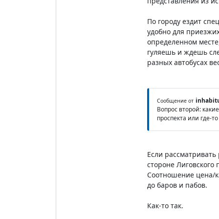
представления из ис
По городу ездит спе
удобно для приезжих
определенном месте,
гуляешь и ждешь сле
разных автобусах ве
inhabit
Сообщение от
Вопрос второй: каки
проспекта или где-то
Если рассматривать 
стороне Лиговского п
Соотношение цена/ка
до баров и пабов.
Как-то так.