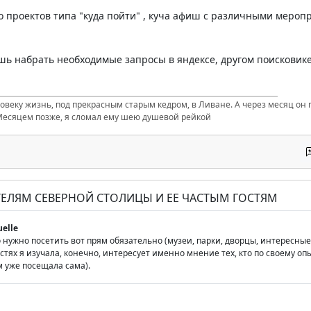
о проектов типа "куда пойти" , куча афиш с различными меро
шь набрать необходимые запросы в яндексе, другом поисковике
ловеку жизнь, под прекрасным старым кедром, в Ливане. А через месяц он п
Месяцем позже, я сломал ему шею душевой рейкой
ТЕЛЯМ СЕВЕРНОЙ СТОЛИЦЫ И ЕЕ ЧАСТЫМ ГОСТЯМ
uelle
то нужно посетить вот прям обязательно (музеи, парки, дворцы, интересн
тях я изучала, конечно, интересует именно мнение тех, кто по своему оп
м уже посещала сама).