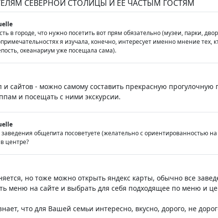
ТЕЛЯМ СЕВЕРНОЙ СТОЛИЦЫ И ЕЕ ЧАСТЫМ ГОСТЯМ
uelle
сть в городе, что нужно посетить вот прям обязательно (музеи, парки, дво
римечательностях я изучала, конечно, интересует именно мнение тех, кто
пость, океанариум уже посещала сама).
п и сайтов - можно самому составить прекрасную прогулочную
пам и посещать с ними экскурсии.
uelle
е заведения общепита посоветуете (желательно с ориентированностью на д
 в центре?
еняется, но тоже можно открыть яндекс карты, обычно все заве
ть меню на сайте и выбрать для себя подходящее по меню и це
знает, что для Вашей семьи интересно, вкусно, дорого, не дорого