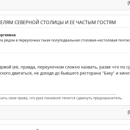
ТЕЛЯМ СЕВЕРНОЙ СТОЛИЦЫ И ЕЕ ЧАСТЫМ ГОСТЯМ
ергеевна
а рядом в переулочках такая полуподвальная столовая-нестоловая почтисо
адовой (её, правда, переулочком сложно назвать, разве что по 
ского двигаться, не доходя до бывшего ресторана "Баку" и кин
нать свои права, что рука поневоле тянется сдвинуть предохранитель.