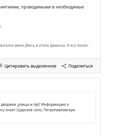
приятиями, проводимыми в необходимые
.
ытался меня убить в отеле Дамаска. Я его понял -
Цитировать выделенное
Поделиться
ые дворики ,улицы и пр)? Информацию о
ыту знает (Царское село, Петропавловскую