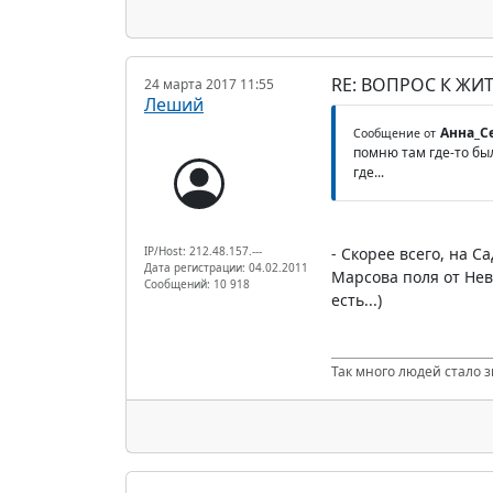
RE: ВОПРОС К ЖИ
24 марта 2017 11:55
Леший
Анна_С
Сообщение от
помню там где-то был
где...
IP/Host: 212.48.157.---
- Скорее всего, на С
Дата регистрации: 04.02.2011
Марсова поля от Нев
Сообщений: 10 918
есть...)
Так много людей стало з