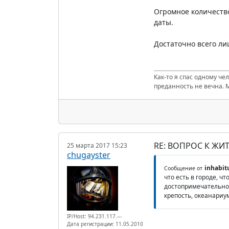
Огромное количеств
даты.
Достаточно всего ли
Как-то я спас одному че
преданность не вечна. 
RE: ВОПРОС К ЖИ
25 марта 2017 15:23
chugayster
inhabit
Сообщение от
что есть в городе, ч
достопримечательнос
крепость, океанариу
IP/Host: 94.231.117.---
Дата регистрации: 11.05.2010