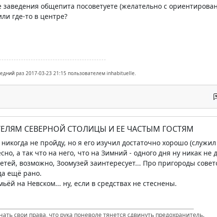
е заведения общепита посоветуете (желательно с ориентированн
ли где-то в центре?
едний раз 2017-03-23 21:15 пользователем inhabituelle.
ТЕЛЯМ СЕВЕРНОЙ СТОЛИЦЫ И ЕЕ ЧАСТЫМ ГОСТЯМ
никогда не пройду, но я его изучил достаточно хорошо (служил 
сно, а так что на него, что на Зимний - одного дня ну никак не
етей, возможно, Зоомузей заинтересует... Про пригороды совет
да ещё рано.
мьёй на Невском... ну, если в средствах не стеснены.
нать свои права, что рука поневоле тянется сдвинуть предохранитель.