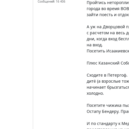
Сообщений: 16 406
Пройтись нетороплив
города во время ВОВ
зайти поесть и отдох
А уж на Дворцовой п
с расчетом на весь д
дни, когда вход бес
на вход.
Посетить Исаакиевск
Плюс Казанский Собо
Сходите в Петергоф.
дитё (а взрослые то
начинает брызгаться
холодно.
Посетите чижика пыж
Остапу Бендеру. Прав
И по стандарту к Ме