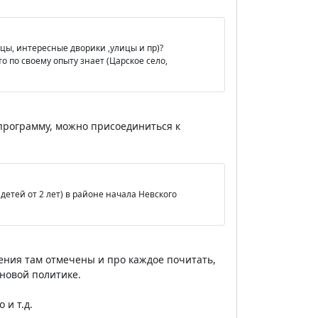
рцы, интересные дворики ,улицы и пр)?
 по своему опыту знает (Царское село,
 программу, можно присоединиться к
етей от 2 лет) в районе начала Невского
дения там отмечены и про каждое почитать,
новой политике.
 и т.д.