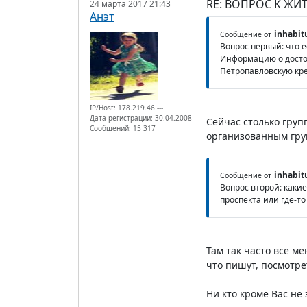
RE: ВОПРОС К ЖИ
24 марта 2017 21:43
Анэт
inhabit
Сообщение от
Вопрос первый: что е
Информацию о достоп
Петропавловскую кре
IP/Host: 178.219.46.---
Дата регистрации: 30.04.2008
Сейчас столько груп
Сообщений: 15 317
организованным груп
inhabit
Сообщение от
Вопрос второй: каки
проспекта или где-то
Там так часто все м
что пишут, посмотре
Ни кто кроме Вас не 