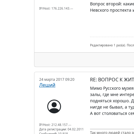
Вопрос второй: каки
IP/Host: 176.226.143.---
Невского проспекта и
Редактировано 1 раз(а). Посл
RE: ВОПРОС К ЖИ
24 марта 2017 09:20
Леший
Мимо Русского музея 
залы, где мне интере
подняться хорошо. Д
нигде не бывал, а ту
А вот столоваться се
IP/Host: 212.48.157.---
Дата регистрации: 04.02.2011
Так много людей стало з
Сообщений: 10 918