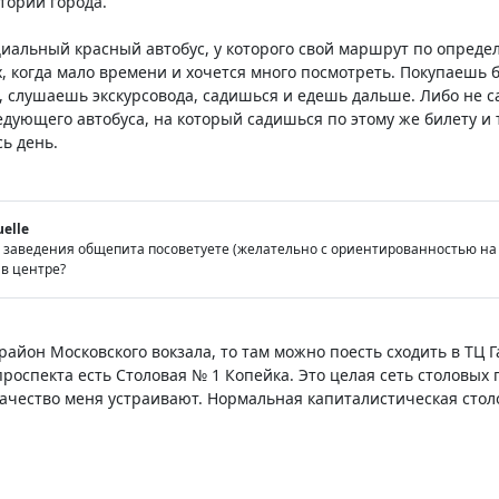
тории города.
циальный красный автобус, у которого свой маршрут по опред
, когда мало времени и хочется много посмотреть. Покупаешь 
 слушаешь экскурсовода, садишься и едешь дальше. Либо не са
дующего автобуса, на который садишься по этому же билету и т
сь день.
uelle
е заведения общепита посоветуете (желательно с ориентированностью на д
 в центре?
район Московского вокзала, то там можно поесть сходить в ТЦ 
роспекта есть Столовая № 1 Копейка. Это целая сеть столовых 
чество меня устраивают. Нормальная капиталистическая столо