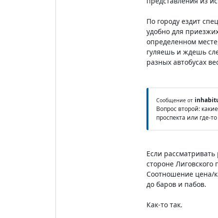
представления из ис
По городу ездит спе
удобно для приезжих
определенном месте,
гуляешь и ждешь сле
разных автобусах ве
inhabit
Сообщение от
Вопрос второй: каки
проспекта или где-то
Если рассматривать 
стороне Лиговского п
Соотношение цена/ка
до баров и пабов.
Как-то так.