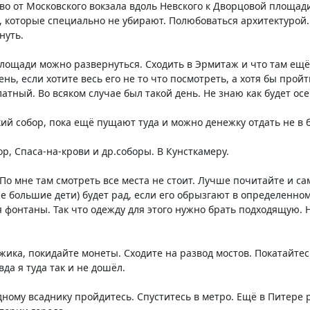
о от Московского вокзала вдоль Невского к Дворцовой площади
, которые специально не убирают. Полюбоваться архитектурой. 
нуть.
лощади можно развернуться. Сходить в Эрмитаж и что там ещё 
ень, если хотите весь его не то что посмотреть, а хотя бы про
платный. Во всяком случае был такой день. Не знаю как будет о
ий собор, пока ещё пущают туда и можно денежку отдать не в
р, Спаса-на-крови и др.соборы. В Кунсткамеру.
 По мне там смотреть все места не стоит. Лучше почитайте и са
же большие дети) будет рад, если его обрызгают в определенном
 фонтаны. Так что одежду для этого нужно брать подходящую. Н
ика, покидайте монеты. Сходите на развод мостов. Покатайтес
да я туда так и не дошёл.
дному всаднику пройдитесь. Спуститесь в метро. Ещё в Питере