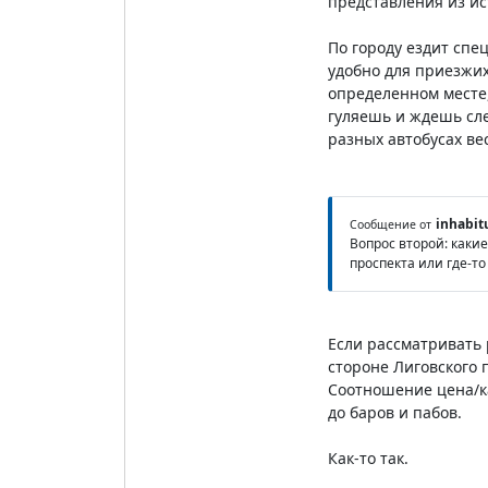
представления из ис
По городу ездит спе
удобно для приезжих
определенном месте,
гуляешь и ждешь сле
разных автобусах ве
inhabit
Сообщение от
Вопрос второй: каки
проспекта или где-то
Если рассматривать 
стороне Лиговского п
Соотношение цена/ка
до баров и пабов.
Как-то так.