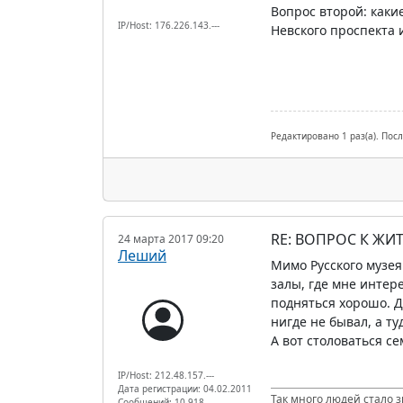
Вопрос второй: каки
IP/Host: 176.226.143.---
Невского проспекта и
Редактировано 1 раз(а). Посл
RE: ВОПРОС К ЖИ
24 марта 2017 09:20
Леший
Мимо Русского музея 
залы, где мне интере
подняться хорошо. Д
нигде не бывал, а ту
А вот столоваться се
IP/Host: 212.48.157.---
Дата регистрации: 04.02.2011
Так много людей стало з
Сообщений: 10 918