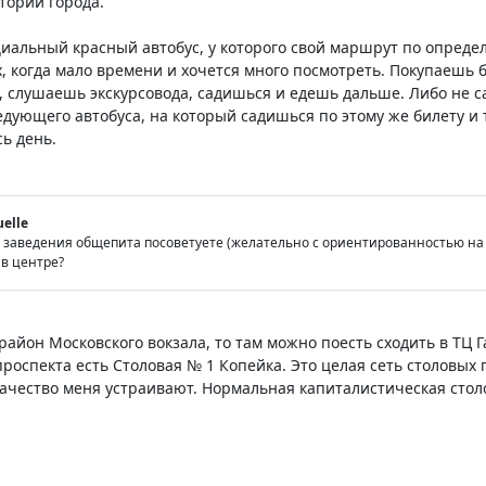
тории города.
циальный красный автобус, у которого свой маршрут по опред
, когда мало времени и хочется много посмотреть. Покупаешь 
 слушаешь экскурсовода, садишься и едешь дальше. Либо не са
дующего автобуса, на который садишься по этому же билету и т
сь день.
uelle
е заведения общепита посоветуете (желательно с ориентированностью на д
 в центре?
район Московского вокзала, то там можно поесть сходить в ТЦ 
роспекта есть Столовая № 1 Копейка. Это целая сеть столовых 
чество меня устраивают. Нормальная капиталистическая столо