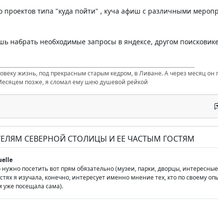
о проектов типа "куда пойти" , куча афиш с различными меро
шь набрать необходимые запросы в яндексе, другом поисковике
ловеку жизнь, под прекрасным старым кедром, в Ливане. А через месяц он п
Месяцем позже, я сломал ему шею душевой рейкой
ТЕЛЯМ СЕВЕРНОЙ СТОЛИЦЫ И ЕЕ ЧАСТЫМ ГОСТЯМ
uelle
то нужно посетить вот прям обязательно (музеи, парки, дворцы, интересн
тях я изучала, конечно, интересует именно мнение тех, кто по своему оп
м уже посещала сама).