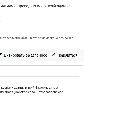
приятиями, проводимыми в необходимые
.
ытался меня убить в отеле Дамаска. Я его понял -
Цитировать выделенное
Поделиться
ые дворики ,улицы и пр)? Информацию о
ыту знает (Царское село, Петропавловскую