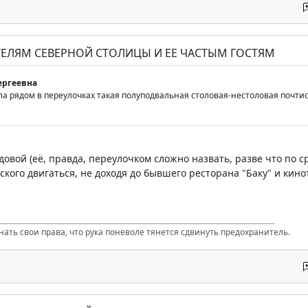
ТЕЛЯМ СЕВЕРНОЙ СТОЛИЦЫ И ЕЕ ЧАСТЫМ ГОСТЯМ
ергеевна
а рядом в переулочках такая полуподвальная столовая-нестоловая почтисо
адовой (её, правда, переулочком сложно назвать, разве что по 
ского двигаться, не доходя до бывшего ресторана "Баку" и кин
нать свои права, что рука поневоле тянется сдвинуть предохранитель.