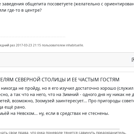
е заведения общепита посоветуете (желательно с ориентированн
ли где-то в центре?
едний раз 2017-03-23 21:15 пользователем inhabituelle.
ТЕЛЯМ СЕВЕРНОЙ СТОЛИЦЫ И ЕЕ ЧАСТЫМ ГОСТЯМ
никогда не пройду, но я его изучил достаточно хорошо (служил 
сно, а так что на него, что на Зимний - одного дня ну никак не
етей, возможно, Зоомузей заинтересует... Про пригороды совет
да ещё рано.
мьёй на Невском... ну, если в средствах не стеснены.
нать свои права, что рука поневоле тянется сдвинуть предохранитель.