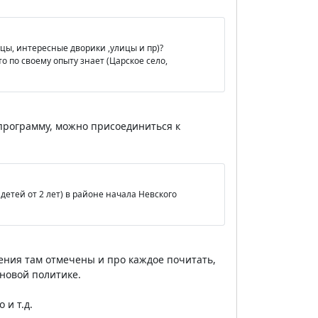
рцы, интересные дворики ,улицы и пр)?
 по своему опыту знает (Царское село,
 программу, можно присоединиться к
етей от 2 лет) в районе начала Невского
дения там отмечены и про каждое почитать,
новой политике.
 и т.д.