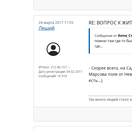
RE: ВОПРОС К ЖИ
24 марта 2017 11:55
Леший
Анна_С
Сообщение от
помню там где-то был
где...
IP/Host: 212.48.157.---
- Скорее всего, на С
Дата регистрации: 04.02.2011
Марсова поля от Нев
Сообщений: 10 918
есть...)
Так много людей стало з