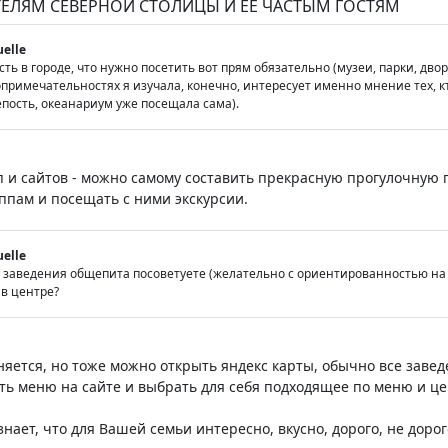
ТЕЛЯМ СЕВЕРНОЙ СТОЛИЦЫ И ЕЕ ЧАСТЫМ ГОСТЯМ
uelle
сть в городе, что нужно посетить вот прям обязательно (музеи, парки, дво
римечательностях я изучала, конечно, интересует именно мнение тех, кто
пость, океанариум уже посещала сама).
п и сайтов - можно самому составить прекрасную прогулочную
пам и посещать с ними экскурсии.
uelle
е заведения общепита посоветуете (желательно с ориентированностью на д
 в центре?
еняется, но тоже можно открыть яндекс карты, обычно все заве
ть меню на сайте и выбрать для себя подходящее по меню и це
знает, что для Вашей семьи интересно, вкусно, дорого, не дорого