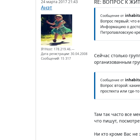
RE: ВОПРОС К ЖИ
24 марта 2017 21:43
Анэт
inhabit
Сообщение от
Вопрос первый: что е
Информацию о достоп
Петропавловскую кре
IP/Host: 178.219.46.---
Дата регистрации: 30.04.2008
Сейчас столько груп
Сообщений: 15 317
организованным груп
inhabit
Сообщение от
Вопрос второй: каки
проспекта или где-то
Там так часто все м
что пишут, посмотре
Ни кто кроме Вас не 