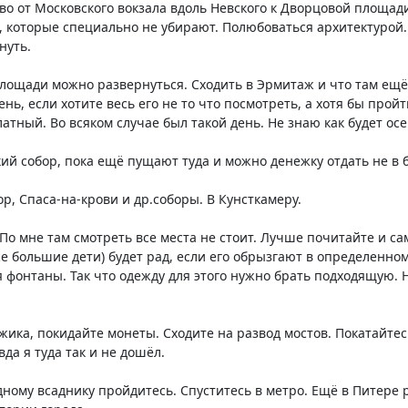
о от Московского вокзала вдоль Невского к Дворцовой площади
, которые специально не убирают. Полюбоваться архитектурой. 
нуть.
лощади можно развернуться. Сходить в Эрмитаж и что там ещё 
ень, если хотите весь его не то что посмотреть, а хотя бы про
платный. Во всяком случае был такой день. Не знаю как будет о
ий собор, пока ещё пущают туда и можно денежку отдать не в
р, Спаса-на-крови и др.соборы. В Кунсткамеру.
 По мне там смотреть все места не стоит. Лучше почитайте и са
же большие дети) будет рад, если его обрызгают в определенном
 фонтаны. Так что одежду для этого нужно брать подходящую. Н
ика, покидайте монеты. Сходите на развод мостов. Покатайтес
да я туда так и не дошёл.
дному всаднику пройдитесь. Спуститесь в метро. Ещё в Питере