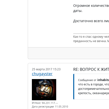
Огромное количеств
даты.
Достаточно всего ли
Как-то я спас одному че
преданность не вечна. 
RE: ВОПРОС К ЖИ
25 марта 2017 15:23
chugayster
inhabit
Сообщение от
что есть в городе, ч
достопримечательнос
крепость, океанариу
IP/Host: 94.231.117.---
Дата регистрации: 11.05.2010