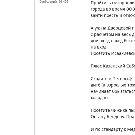
Сообщений: 16 406
Пройтись нетороплив
города во время ВОВ
зайти поесть и отдох
А уж на Дворцовой п
с расчетом на весь д
дни, когда вход бес
на вход.
Посетить Исаакиевск
Плюс Казанский Собо
Сходите в Петергоф.
дитё (а взрослые то
начинает брызгаться
холодно.
Посетите чижика пыж
Остапу Бендеру. Прав
И по стандарту к Ме