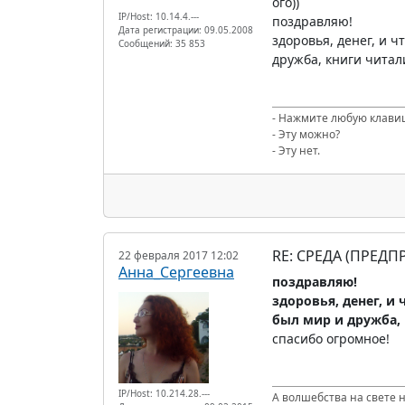
ого))
IP/Host: 10.14.4.---
поздравляю!
Дата регистрации: 09.05.2008
здоровья, денег, и 
Сообщений: 35 853
дружба, книги читал
- Нажмите любую клави
- Эту можно?
- Эту нет.
RE: СРЕДА (ПРЕД
22 февраля 2017 12:02
Анна_Сергеевна
поздравляю!
здоровья, денег, и
был мир и дружба, 
спасибо огромное!
IP/Host: 10.214.28.---
А волшебства на свете не