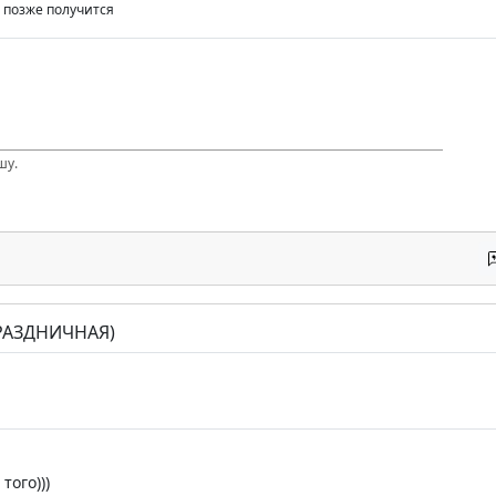
а позже получится
шу.
ПРАЗДНИЧНАЯ)
того)))