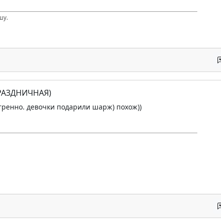
шу.
ПРАЗДНИЧНАЯ)
етренно. девочки подарили шарж) похож))