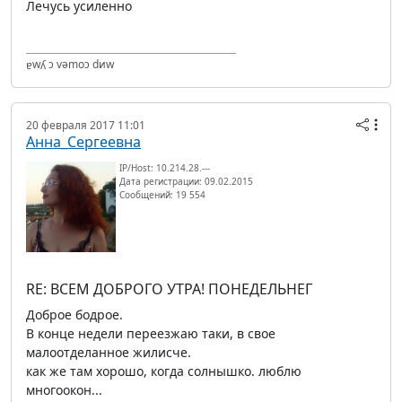
Лечусь усиленно
ɐwʎ ɔ vǝmоɔ dиw
20 февраля 2017 11:01
Анна_Сергеевна
IP/Host: 10.214.28.---
Дата регистрации: 09.02.2015
Сообщений: 19 554
RE: ВСЕМ ДОБРОГО УТРА! ПОНЕДЕЛЬНЕГ
Доброе бодрое.
В конце недели переезжаю таки, в свое
малоотделанное жилисче.
как же там хорошо, когда солнышко. люблю
многоокон...