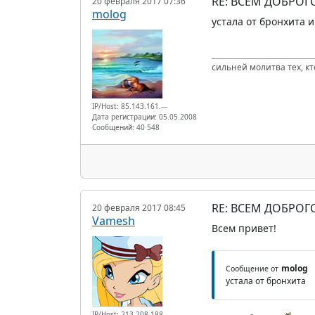
RE: ВСЕМ ДОБРОГ
20 февраля 2017 07:36
molog
устала от бронхита 
сильней молитва тех, к
IP/Host: 85.143.161.---
Дата регистрации: 05.05.2008
Сообщений: 40 548
RE: ВСЕМ ДОБРОГ
20 февраля 2017 08:45
Vamesh
Всем привет!
molog
Сообщение от
устала от бронхита
IP/Host: 213.208.188.---