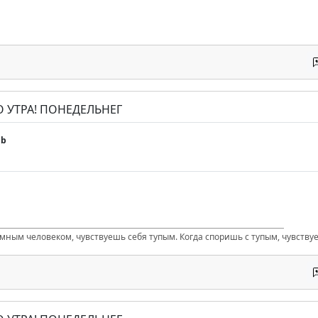
О УТРА! ПОНЕДЕЛЬНЕГ
gb
умным человеком, чувствуешь себя тупым. Когда споришь с тупым, чувству