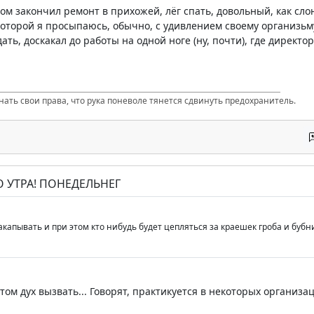
м закончил ремонт в прихожей, лёг спать, довольный, как слон
 которой я просыпаюсь, обычно, с удивлением своему организьму
ать, доскакал до работы на одной ноге (ну, почти), где директор 
нать свои права, что рука поневоле тянется сдвинуть предохранитель.
О УТРА! ПОНЕДЕЛЬНЕГ
акапывать и при этом кто нибудь будет цепляться за краешек гроба и бубн
отом дух вызвать... Говорят, практикуется в некоторых организаци