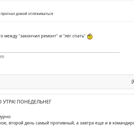
- и прогнал домой отлёживаться
то между "закончил ремонт" и "лёг спать"
шу.
О УТРА! ПОНЕДЕЛЬНЕГ
мурно
ное, второй день самый противный, а завтра еще и в командир