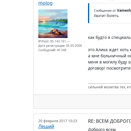
molog
Vamesh
Сообщение от
Хватит болеть
как будто я специаль
IP/Host: 85.143.161.---
Дата регистрации: 05.05.2008
это Алика ждет хоть
Сообщений: 40 548
а мне больничный не
меня в могилу буду 
договор! посмотрите!
сильней молитва тех, к
RE: ВСЕМ ДОБРОГ
20 февраля 2017 10:23
Леший
Доброго всем.