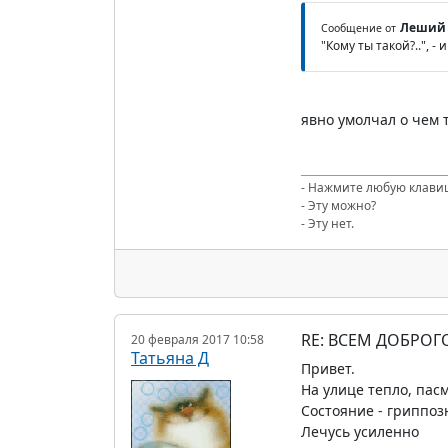
Леший
Сообщение от
"Кому ты такой?..", 
явно умолчал о чем 
- Нажмите любую клави
- Эту можно?
- Эту нет.
RE: ВСЕМ ДОБРОГ
20 февраля 2017 10:58
Татьяна Д
Привет.
На улице тепло, пас
Состояние - гриппоз
Лечусь усиленно