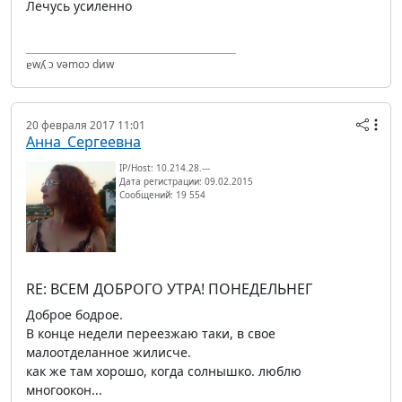
Лечусь усиленно
ɐwʎ ɔ vǝmоɔ dиw
20 февраля 2017 11:01
Анна_Сергеевна
IP/Host: 10.214.28.---
Дата регистрации: 09.02.2015
Сообщений: 19 554
RE: ВСЕМ ДОБРОГО УТРА! ПОНЕДЕЛЬНЕГ
Доброе бодрое.
В конце недели переезжаю таки, в свое
малоотделанное жилисче.
как же там хорошо, когда солнышко. люблю
многоокон...