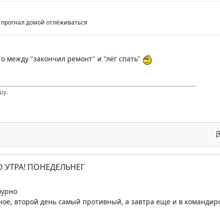
- и прогнал домой отлёживаться
то между "закончил ремонт" и "лёг спать"
шу.
О УТРА! ПОНЕДЕЛЬНЕГ
мурно
ное, второй день самый противный, а завтра еще и в командир