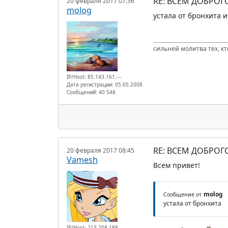
RE: ВСЕМ ДОБРОГ
20 февраля 2017 07:36
molog
устала от бронхита 
сильней молитва тех, к
IP/Host: 85.143.161.---
Дата регистрации: 05.05.2008
Сообщений: 40 548
RE: ВСЕМ ДОБРОГ
20 февраля 2017 08:45
Vamesh
Всем привет!
molog
Сообщение от
устала от бронхита
IP/Host: 213.208.188.---