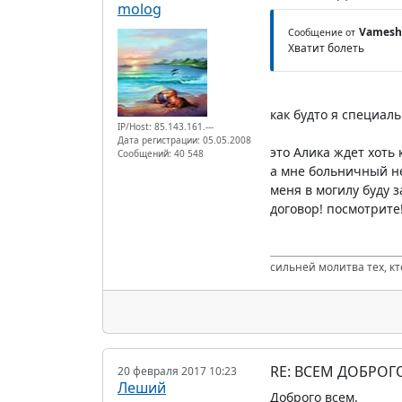
molog
Vamesh
Сообщение от
Хватит болеть
как будто я специаль
IP/Host: 85.143.161.---
Дата регистрации: 05.05.2008
это Алика ждет хоть
Сообщений: 40 548
а мне больничный не
меня в могилу буду 
договор! посмотрите!
сильней молитва тех, к
RE: ВСЕМ ДОБРОГ
20 февраля 2017 10:23
Леший
Доброго всем.