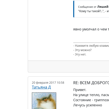
Леший
Сообщение от
"Кому ты такой?..", 
явно умолчал о чем 
- Нажмите любую клави
- Эту можно?
- Эту нет.
RE: ВСЕМ ДОБРОГ
20 февраля 2017 10:58
Татьяна Д
Привет.
На улице тепло, пас
Состояние - гриппоз
Лечусь усиленно