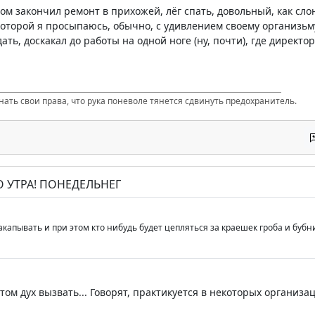
м закончил ремонт в прихожей, лёг спать, довольный, как слон
 которой я просыпаюсь, обычно, с удивлением своему организьму
ать, доскакал до работы на одной ноге (ну, почти), где директор 
нать свои права, что рука поневоле тянется сдвинуть предохранитель.
О УТРА! ПОНЕДЕЛЬНЕГ
акапывать и при этом кто нибудь будет цепляться за краешек гроба и бубн
отом дух вызвать... Говорят, практикуется в некоторых организаци