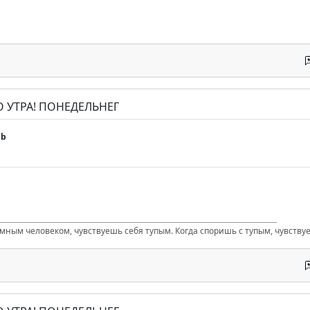
О УТРА! ПОНЕДЕЛЬНЕГ
gb
умным человеком, чувствуешь себя тупым. Когда споришь с тупым, чувству