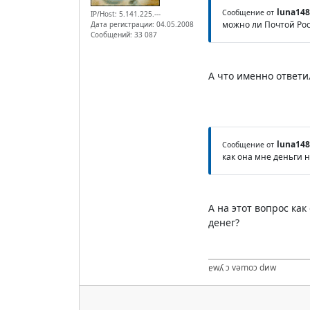
luna148
Сообщение от
IP/Host: 5.141.225.---
можно ли Почтой Рос
Дата регистрации: 04.05.2008
Сообщений: 33 087
А что именно ответил
luna148
Сообщение от
как она мне деньги н
А на этот вопрос как
денег?
ɐwʎ ɔ vǝmоɔ dиw