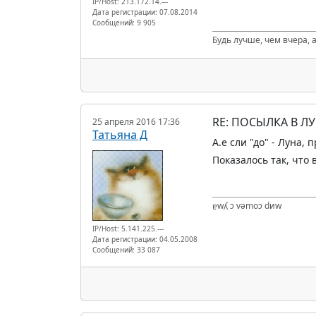
IP/Host: 213.172.14.---
Дата регистрации: 07.08.2014
Сообщений: 9 905
Будь лучше, чем вчера, а
RE: ПОСЫЛКА В Л
25 апреля 2016 17:36
Татьяна Д
А.е сли "до" - Луна
Показалось так, что 
ɐwʎ ɔ vǝmоɔ dиw
IP/Host: 5.141.225.---
Дата регистрации: 04.05.2008
Сообщений: 33 087