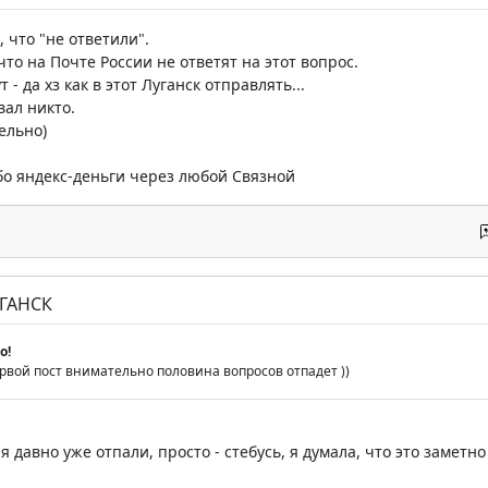
 что "не ответили".
то на Почте России не ответят на этот вопрос.
 - да хз как в этот Луганск отправлять...
ал никто.
ельно)
бо яндекс-деньги через любой Связной
УГАНСК
o!
ервой пост внимательно половина вопросов отпадет ))
я давно уже отпали, просто - стебусь, я думала, что это заметн