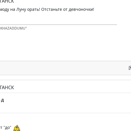
УГАНСК
моду на Луну орать! Отстаньте от девчоночки!
D KHAZADDUMU"
УГАНСК
 Д
т "до"