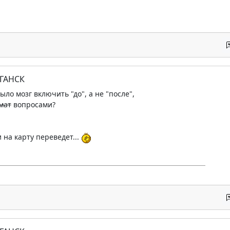
УГАНСК
было мозг включить "до", а не "после",
мат
вопросами?
и на карту переведет...