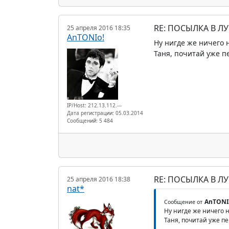
RE: ПОСЫЛКА В Л
25 апреля 2016 18:35
AnTONIo!
Ну нигде же ничего 
Таня, почитай уже 
IP/Host: 212.13.112.---
Дата регистрации: 05.03.2014
Сообщений: 5 484
RE: ПОСЫЛКА В Л
25 апреля 2016 18:38
nat*
AnTONI
Сообщение от
Ну нигде же ничего н
Таня, почитай уже пе