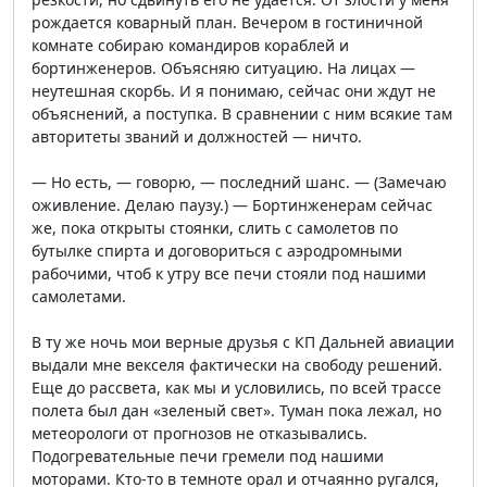
рождается коварный план. Вечером в гостиничной
комнате собираю командиров кораблей и
бортинженеров. Объясняю ситуацию. На лицах —
неутешная скорбь. И я понимаю, сейчас они ждут не
объяснений, а поступка. В сравнении с ним всякие там
авторитеты званий и должностей — ничто.
— Но есть, — говорю, — последний шанс. — (Замечаю
оживление. Делаю паузу.) — Бортинженерам сейчас
же, пока открыты стоянки, слить с самолетов по
бутылке спирта и договориться с аэродромными
рабочими, чтоб к утру все печи стояли под нашими
самолетами.
В ту же ночь мои верные друзья с КП Дальней авиации
выдали мне векселя фактически на свободу решений.
Еще до рассвета, как мы и условились, по всей трассе
полета был дан «зеленый свет». Туман пока лежал, но
метеорологи от прогнозов не отказывались.
Подогревательные печи гремели под нашими
моторами. Кто-то в темноте орал и отчаянно ругался,