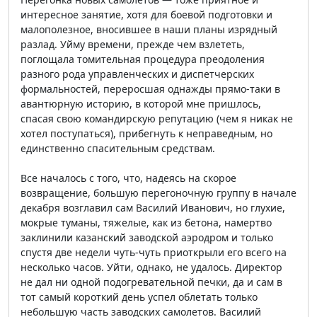
интересное занятие, хотя для боевой подготовки и
малополезное, вносившее в наши планы изрядный
разлад. Уйму времени, прежде чем взлететь,
поглощала томительная процедура преодоления
разного рода управленческих и диспетчерских
формальностей, переросшая однажды прямо-таки в
авантюрную историю, в которой мне пришлось,
спасая свою командирскую репутацию (чем я никак не
хотел поступаться), прибегнуть к неправедным, но
единственно спасительным средствам.
Все началось с того, что, надеясь на скорое
возвращение, большую перегоночную группу в начале
декабря возглавил сам Василий Иванович, но глухие,
мокрые туманы, тяжелые, как из бетона, намертво
заклинили казанский заводской аэродром и только
спустя две недели чуть-чуть приоткрыли его всего на
несколько часов. Уйти, однако, не удалось. Директор
не дал ни одной подогревательной печки, да и сам в
тот самый короткий день успел облетать только
небольшую часть заводских самолетов. Василий