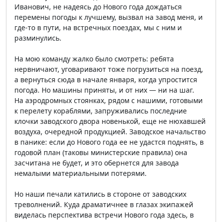
Иванович, не надеясь до Нового года дождаться
перемены погоды к лучшему, вызвал на завод меня, и
где-то в пути, на встречных поездах, мы с ним и
разминулись.
На мою команду жалко было смотреть: ребята
нервничают, уговаривают тоже погрузиться на поезд,
а вернуться сюда в начале января, когда упростится
погода. Но машины приняты, и от них — ни на шаг.
На аэродромных стоянках, рядом с нашими, готовыми
к перелету кораблями, запруживались последние
клочки заводского двора новенькой, еще не нюхавшей
воздуха, очередной продукцией. Заводское начальство
в панике: если до Нового года ее не удастся поднять, в
годовой план (таковы министерские правила) она
засчитана не будет, и это обернется для завода
немалыми материальными потерями.
Но наши печали катились в стороне от заводских
треволнений. Куда драматичнее в глазах экипажей
виделась перспектива встречи Нового года здесь, в