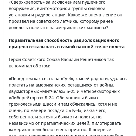
«Сверхкрепость» за исключением пушечного
вооружения, винтомоторной группы силовой
установки и радиостанции. Какое же впечатление он
произвел на советского летчика, которому ранее
довелось полетать на американских машинах?
Поразительная способность радиолокационного
прицела отказывать в самой важной точке полета
Герой Советского Союза Василий Решетников так
вспоминал об этом:
«Перед тем как сесть на «Ту-4», к моей радости, удалось
полетать на американских, оставшихся от войны,
двухмоторных «Митчелах» Б-25 и четырехмоторных
«Либерейторах» Б-24. Обе машины были с
трехколесными шасси и тем сближались, хотя и не
очень, по манере посадки с «Ту-4», из-за чего,
собственно, и затеяны были эти полеты, но,
независимо от прагматических целей, пилотировать
«американцев» было очень приятно. Я впервые
испытал, управляя этими машинами, помимо вообще