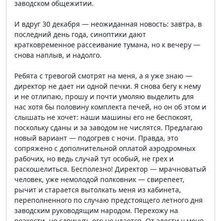
заводском общежитии.
И вдруг 30 декабря — неожиданная новость: завтра, в
последний день года, синоптики дают
кратковременное рассеивание тумана, но к вечеру —
снова наплыв, и надолго.
Ребята с тревогой смотрят на меня, а я уже знаю —
директор не дает ни одной печки. Я снова бегу к нему
и не отлипаю, прошу и почти умоляю выделить для
нас хотя бы половину комплекта печей, но он об этом и
слышать не хочет: наши машины его не беспокоят,
поскольку сданы и за заводом не числятся. Предлагаю
новый вариант — подогрев с ночи. Правда, это
сопряжено с дополнительной оплатой аэродромных
рабочих, но ведь случай тут особый, не грех и
раскошелиться. Бесполезно! Директор — мрачноватый
человек, уже немолодой полковник — свирепеет,
рычит и старается вытолкать меня из кабинета,
переполненного по случаю предстоящего летного дня
заводским руководящим народом. Перехожу на
резкости, но сдвинуть его не удается. От злости у меня