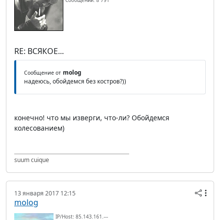
Сообщений: 8 791
RE: ВСЯКОЕ...
molog
Сообщение от
надеюсь, обойдемся без костров?))
конечно! что мы изверги, что-ли? Обойдемся
колесованием)
suum cuique
13 января 2017 12:15
molog
IP/Host: 85.143.161.---