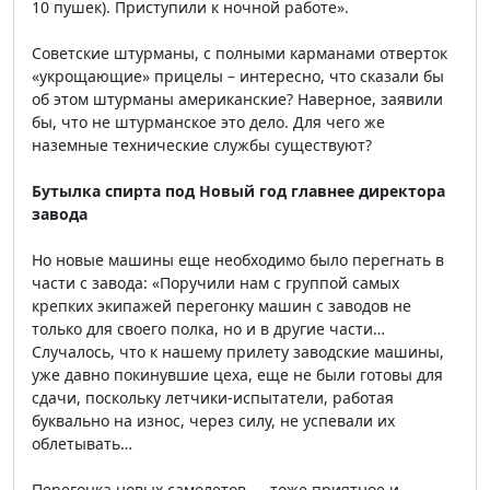
10 пушек). Приступили к ночной работе».
Советские штурманы, с полными карманами отверток
«укрощающие» прицелы – интересно, что сказали бы
об этом штурманы американские? Наверное, заявили
бы, что не штурманское это дело. Для чего же
наземные технические службы существуют?
Бутылка спирта под Новый год главнее директора
завода
Но новые машины еще необходимо было перегнать в
части с завода: «Поручили нам с группой самых
крепких экипажей перегонку машин с заводов не
только для своего полка, но и в другие части…
Случалось, что к нашему прилету заводские машины,
уже давно покинувшие цеха, еще не были готовы для
сдачи, поскольку летчики-испытатели, работая
буквально на износ, через силу, не успевали их
облетывать…
Перегонка новых самолетов — тоже приятное и