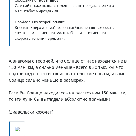
Kovshanov
Сообщение от
Сам сайт тоже познавателен в плане представления о
масштабах мироздания.
Спойлеры ко второй ссылке
Кнопки "Вверх и вниз" включают/выключают скорость
света. "-" и "=" меняют масштаб. "[" и "]" изменяют
скорость течения времени.
А знакомы с теорией, что Солнце от нас находится не в
150 млн. км, а сильно меньше - всего в 30 тыс. км, что
подтверждают естествоиспытательские опыты, и само
Солнце сильно меньше в размерах?
Если бы Солнце находилось на расстоянии 150 млн. км,
то эти лучи бы выглядели абсолютно прямыми!
(диавольски хохочет)