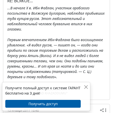
RE: ВСЯКОЕ...
...В начале Х в. Ибн Фадлан, участник арабского
посольства в Волжскую Булгарию, наблюдал прибывших
туда купцов-русов. Этот любознательный и
наблюдательный человек буквально впился в них
глазами.
Первым впечатлением Ибн-Фадлана было восхищенное
удивление. «Я видел русов, — пишет он, — когда они
прибыли по своим торговым делам и расположились на
берегу реки Атиль (Волги). И я не видел людей с более
совершенными телами, чем они. Они подобны пальмам,
румяны, красны... И от края их ногтя и до шеи они
покрыты изображениями (татуировкой. — С. Ц.)
деревьев и тому подобного».
Получите полный доступ к системе ГАРАНТ
бесплатно на 3 дня!
"BALINFUNDINUL UZBAD KHAZADDUMU"
Получить доступ
13 января 2017 18:48