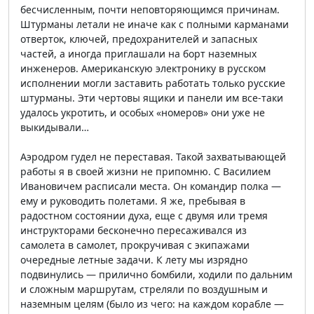
бесчисленным, почти неповторяющимся причинам.
Штурманы летали не иначе как с полными карманами
отверток, ключей, предохранителей и запасных
частей, а иногда приглашали на борт наземных
инженеров. Американскую электронику в русском
исполнении могли заставить работать только русские
штурманы. Эти чертовы ящики и панели им все-таки
удалось укротить, и особых «номеров» они уже не
выкидывали…
Аэродром гудел не переставая. Такой захватывающей
работы я в своей жизни не припомню. С Василием
Ивановичем расписали места. Он командир полка —
ему и руководить полетами. Я же, пребывая в
радостном состоянии духа, еще с двумя или тремя
инструкторами бесконечно пересаживался из
самолета в самолет, прокручивая с экипажами
очередные летные задачи. К лету мы изрядно
подвинулись — прилично бомбили, ходили по дальним
и сложным маршрутам, стреляли по воздушным и
наземным целям (было из чего: на каждом корабле —