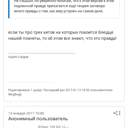
Не слышал, но уверенно полагаю, что к этой версии к этой
подлинной правде прилагается ещё теория заговора
много правды о том, как мир устроен на самом деле.
если ты про трех китов на которых покоится блюдце
нашей планеты, то об этом все знают, что это правда!
suum cuique
Редактировано 1 раз(а). Последний раз 2017-01-13 10:36 пользователем
MegBegb.
13 января 2017 10:40
Анонимный пользователь
IP/Host: 109.202.12.---