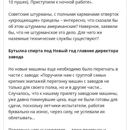
10 пушек). Приступили к ночной работе».
Советские штурманы, с полными карманами отверток
«укрощающие» прицелы – интересно, что сказали бы
об этом штурманы американские? Наверное, заявили
бы, что не штурманское это дело. Для чего же
наземные технические службы существуют?
Бутылка спирта под Новый год главнее директора
завода
Но новые машины еще необходимо было перегнать в
части с завода: «Поручили нам с группой самых
крепких экипажей перегонку машин с заводов не
только для своего полка, но и в другие части…
Случалось, что к нашему прилету заводские машины,
уже давно покинувшие цеха, еще не были готовы для
сдачи, поскольку летчики-испытатели, работая
буквально на износ, через силу, не успевали их
облетывать…
Перегонка новых самолетов — тоже приятное и