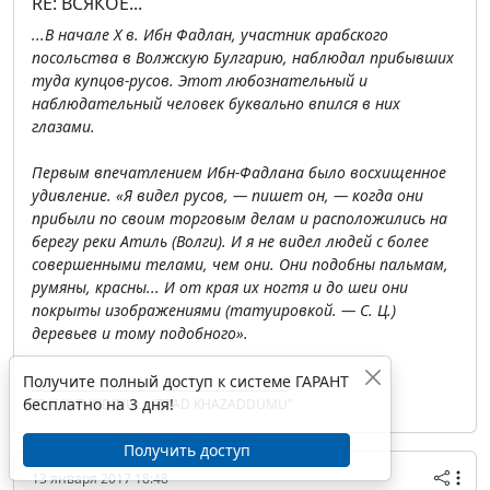
RE: ВСЯКОЕ...
...В начале Х в. Ибн Фадлан, участник арабского
посольства в Волжскую Булгарию, наблюдал прибывших
туда купцов-русов. Этот любознательный и
наблюдательный человек буквально впился в них
глазами.
Первым впечатлением Ибн-Фадлана было восхищенное
удивление. «Я видел русов, — пишет он, — когда они
прибыли по своим торговым делам и расположились на
берегу реки Атиль (Волги). И я не видел людей с более
совершенными телами, чем они. Они подобны пальмам,
румяны, красны... И от края их ногтя и до шеи они
покрыты изображениями (татуировкой. — С. Ц.)
деревьев и тому подобного».
Получите полный доступ к системе ГАРАНТ
бесплатно на 3 дня!
"BALINFUNDINUL UZBAD KHAZADDUMU"
Получить доступ
13 января 2017 18:48