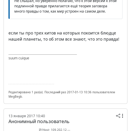
Не слышал, но уверенно полагаю, что к этой версии к этой
подлинной правде прилагается ещё теория заговора
много правды о том, как мир устроен на самом деле.
если ты про трех китов на которых покоится блюдце
нашей планеты, то об этом все знают, что это правда!
suum cuique
Редактировано 1 раз(а). Последний раз 2017-01-13 10:36 пользователем
MegBegb.
13 января 2017 10:40
Анонимный пользователь
IP/Host: 109.202.12.---