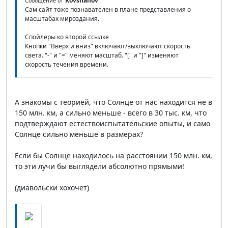
Kovshanov
Сообщение от
Сам сайт тоже познавателен в плане представления о
масштабах мироздания.
Спойлеры ко второй ссылке
Кнопки "Вверх и вниз" включают/выключают скорость
света. "-" и "=" меняют масштаб. "[" и "]" изменяют
скорость течения времени.
А знакомы с теорией, что Солнце от нас находится не в
150 млн. км, а сильно меньше - всего в 30 тыс. км, что
подтверждают естествоиспытательские опыты, и само
Солнце сильно меньше в размерах?
Если бы Солнце находилось на расстоянии 150 млн. км,
то эти лучи бы выглядели абсолютно прямыми!
(диавольски хохочет)