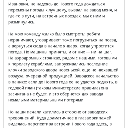
Иванович, не надеясь до Нового года дождаться
перемены погоды к лучшему, вызвал на завод меня, и
где-то в пути, на встречных поездах, мы с ним и
разминулись.
На мою команду жалко было смотреть: ребята
нервничают, уговаривают тоже погрузиться на поезд,
а вернуться сюда в начале января, когда упростится
погода. Но машины приняты, и от них — ни на шаг.
На аэродромных стоянках, рядом с нашими, готовыми
к перелету кораблями, запруживались последние
клочки заводского двора новенькой, еще не нюхавшей
воздуха, очередной продукцией. Заводское начальство
в панике: если до Нового года ее не удастся поднять, в
годовой план (таковы министерские правила) она
засчитана не будет, и это обернется для завода
немалыми материальными потерями.
Но наши печали катились в стороне от заводских
треволнений. Куда драматичнее в глазах экипажей
виделась перспектива встречи Нового года здесь, в