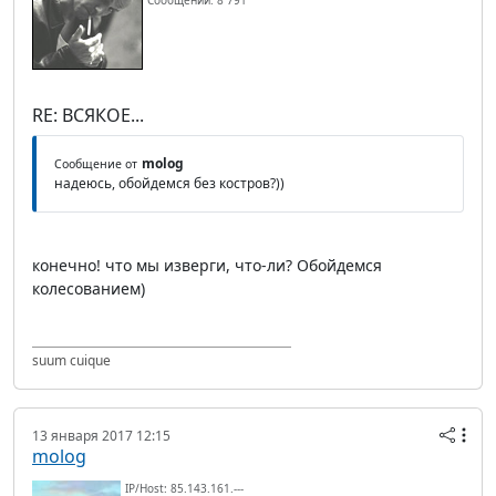
Сообщений: 8 791
RE: ВСЯКОЕ...
molog
Сообщение от
надеюсь, обойдемся без костров?))
конечно! что мы изверги, что-ли? Обойдемся
колесованием)
suum cuique
13 января 2017 12:15
molog
IP/Host: 85.143.161.---