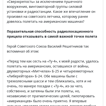
«Сверхкрепость» за исключением пушечного
вооружения, винтомоторной группы силовой
установки и радиостанции. Какое же впечатление он
произвел на советского летчика, которому ранее
довелось полетать на американских машинах?
Поразительная способность радиолокационного
прицела отказывать в самой важной точке полета
Герой Советского Союза Василий Решетников так
вспоминал об этом:
«Перед тем как сесть на «Ту-4», к моей радости, удалось
полетать на американских, оставшихся от войны,
двухмоторных «Митчелах» Б-25 и четырехмоторных
«Либерейторах» Б-24. Обе машины были с
трехколесными шасси и тем сближались, хотя и не
очень, по манере посадки с «Ту-4», из-за чего,
собственно, и затеяны были эти полеты, но,
независимо от прагматических целей, пилотировать
«американцев» было очень приятно. Я впервые
испытал, управляя этими машинами, помимо вообще