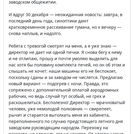
заводском общежитии.
И вдруг 30 декабря — неожиданная новость: завтра, в
последний день года, синоптики дают
кратковременное рассеивание тумана, но к вечеру —
снова наплыв, и надолго.
Ребята с тревогой смотрят на меня, а я уже знаю —
директор не дает ни одной печки. Я снова бегу к нему
и не отлипаю, прошу и почти умоляю выделить для
нас хотя бы половину комплекта печей, но он об этом и
слышать не хочет: наши машины его не беспокоят,
поскольку сданы и за заводом не числятся. Предлагаю
новый вариант — подогрев с ночи. Правда, это
сопряжено с дополнительной оплатой аэродромных
рабочих, но ведь случай тут особый, не грех и
раскошелиться. Бесполезно! Директор — мрачноватый
человек, уже немолодой полковник — свирепеет,
рычит и старается вытолкать меня из кабинета,
переполненного по случаю предстоящего летного дня
заводским руководящим народом. Перехожу на
резкости, но сдвинуть его не удается. От злости у меня