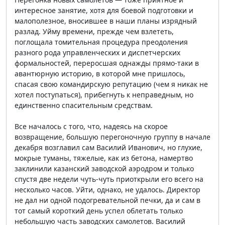
интересное занятие, хотя для боевой подготовки и
малополезное, вносившее в наши планы изрядный
разлад. Уйму времени, прежде чем взлететь,
поглощала томительная процедура преодоления
разного рода управленческих и диспетчерских
формальностей, переросшая однажды прямо-таки в
авантюрную историю, в которой мне пришлось,
спасая свою командирскую репутацию (чем я никак не
хотел поступаться), прибегнуть к неправедным, но
единственно спасительным средствам.
Все началось с того, что, надеясь на скорое
возвращение, большую перегоночную группу в начале
декабря возглавил сам Василий Иванович, но глухие,
мокрые туманы, тяжелые, как из бетона, намертво
заклинили казанский заводской аэродром и только
спустя две недели чуть-чуть приоткрыли его всего на
несколько часов. Уйти, однако, не удалось. Директор
не дал ни одной подогревательной печки, да и сам в
тот самый короткий день успел облетать только
небольшую часть заводских самолетов. Василий