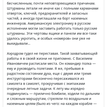
бесчисленным, почти неповторяющимся причинам.
Штурманы летали не иначе как с полными карманами
отверток, ключей, предохранителей и запасных
частей, а иногда приглашали на борт наземных
инженеров. Американскую электронику в русском
исполнении могли заставить работать только русские
штурманы. Эти чертовы ящики и панели им все-таки
удалось укротить, и особых «номеров» они уже не
выкидывали…
Аэродром гудел не переставая. Такой захватывающей
работы я в своей жизни не припомню. С Василием
Ивановичем расписали места. Он командир полка —
ему и руководить полетами. Я же, пребывая в
радостном состоянии духа, еще с двумя или тремя
инструкторами бесконечно пересаживался из
самолета в самолет, прокручивая с экипажами
очередные летные задачи. К лету мы изрядно
подвинулись — прилично бомбили, ходили по дальним
и сложным маршрутам, стреляли по воздушным и
наземным целям (было из чего: на каждом корабле —