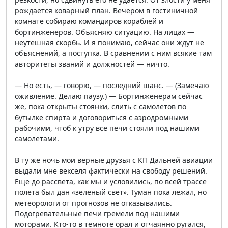
рождается коварный план. Вечером в гостиничной
комнате собираю командиров кораблей и
бортинженеров. Объясняю ситуацию. На лицах —
неутешная скорбь. И я понимаю, сейчас они ждут не
объяснений, а поступка. В сравнении с ним всякие там
авторитеты званий и должностей — ничто.
— Но есть, — говорю, — последний шанс. — (Замечаю
оживление. Делаю паузу.) — Бортинженерам сейчас
же, пока открыты стоянки, слить с самолетов по
бутылке спирта и договориться с аэродромными
рабочими, чтоб к утру все печи стояли под нашими
самолетами.
В ту же ночь мои верные друзья с КП Дальней авиации
выдали мне векселя фактически на свободу решений.
Еще до рассвета, как мы и условились, по всей трассе
полета был дан «зеленый свет». Туман пока лежал, но
метеорологи от прогнозов не отказывались.
Подогревательные печи гремели под нашими
моторами. Кто-то в темноте орал и отчаянно ругался,