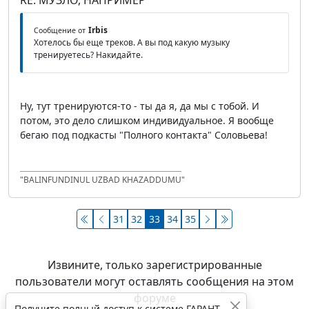
RE: МУЗЛО, НАПРИМЕР
Irbis
Сообщение от
Хотелось бы еще треков. А вы под какую музыку
тренируетесь? Накидайте.
Ну, тут тренируются-то - ты да я, да мы с тобой. И
потом, это дело слишком индивидуальное. Я вообще
бегаю под подкасты "Полного контакта" Соловьева!
"BALINFUNDINUL UZBAD KHAZADDUMU"
31
32
33
34
35
Извините, только зарегистрированные
пользователи могут оставлять сообщения на этом
форуме
Получите полный доступ к системе ГАРАНТ