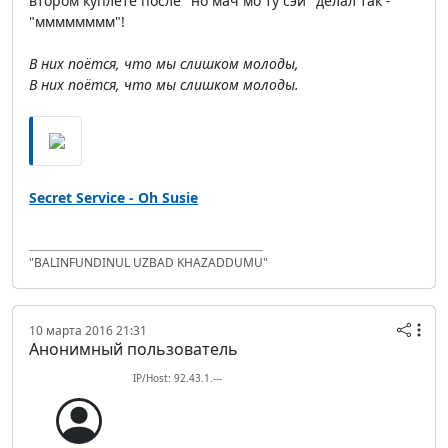
втором куплете после "но мач мо ту сэй" делал так -
"мммммммм"!
В них поётся, что мы слишком молоды,
В них поётся, что мы слишком молоды.
Secret Service - Oh Susie
"BALINFUNDINUL UZBAD KHAZADDUMU"
10 марта 2016 21:31
Анонимный пользователь
IP/Host: 92.43.1.---