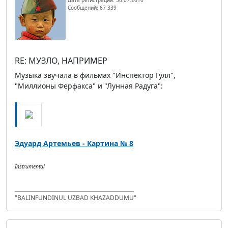
Сообщений: 67 339
RE: МУЗЛО, НАПРИМЕР
Музыка звучала в фильмах "Инспектор Гулл",
"Миллионы Ферфакса" и "Лунная Радуга":
Эдуард Артемьев - Картина № 8
Instrumental
"BALINFUNDINUL UZBAD KHAZADDUMU"