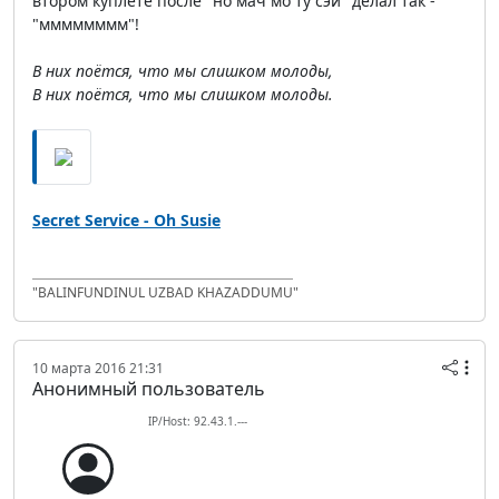
втором куплете после "но мач мо ту сэй" делал так -
"мммммммм"!
В них поётся, что мы слишком молоды,
В них поётся, что мы слишком молоды.
Secret Service - Oh Susie
"BALINFUNDINUL UZBAD KHAZADDUMU"
10 марта 2016 21:31
Анонимный пользователь
IP/Host: 92.43.1.---