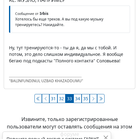
RE: МУЗЛО, НАПРИМЕР
Irbis
Сообщение от
Хотелось бы еще треков. А вы под какую музыку
тренируетесь? Накидайте.
Ну, тут тренируются-то - ты да я, да мы с тобой. И
потом, это дело слишком индивидуальное. Я вообще
бегаю под подкасты "Полного контакта" Соловьева!
"BALINFUNDINUL UZBAD KHAZADDUMU"
31
32
33
34
35
Извините, только зарегистрированные
пользователи могут оставлять сообщения на этом
форуме
Получите полный доступ к системе ГАРАНТ