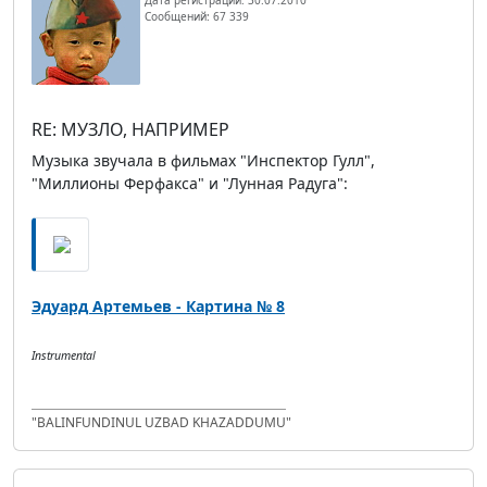
Сообщений: 67 339
RE: МУЗЛО, НАПРИМЕР
Музыка звучала в фильмах "Инспектор Гулл",
"Миллионы Ферфакса" и "Лунная Радуга":
Эдуард Артемьев - Картина № 8
Instrumental
"BALINFUNDINUL UZBAD KHAZADDUMU"