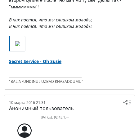
втором куплете после "но мач мо ту сэй" делал так -
"мммммммм"!
В них поётся, что мы слишком молоды,
В них поётся, что мы слишком молоды.
Secret Service - Oh Susie
"BALINFUNDINUL UZBAD KHAZADDUMU"
10 марта 2016 21:31
Анонимный пользователь
IP/Host: 92.43.1.---