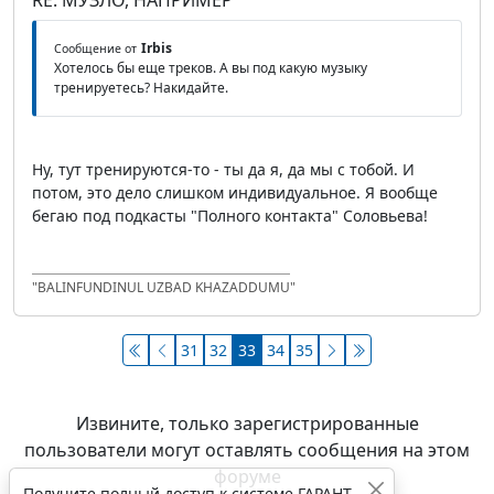
RE: МУЗЛО, НАПРИМЕР
Irbis
Сообщение от
Хотелось бы еще треков. А вы под какую музыку
тренируетесь? Накидайте.
Ну, тут тренируются-то - ты да я, да мы с тобой. И
потом, это дело слишком индивидуальное. Я вообще
бегаю под подкасты "Полного контакта" Соловьева!
"BALINFUNDINUL UZBAD KHAZADDUMU"
31
32
33
34
35
Извините, только зарегистрированные
пользователи могут оставлять сообщения на этом
форуме
Получите полный доступ к системе ГАРАНТ