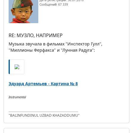
Сообщений: 67 339
RE: МУЗЛО, НАПРИМЕР
Музыка звучала в фильмах "Инспектор Гулл",
"Миллионы Ферфакса" и "Лунная Радуга":
Эдуард Артемьев - Картина № 8
Instrumental
"BALINFUNDINUL UZBAD KHAZADDUMU"