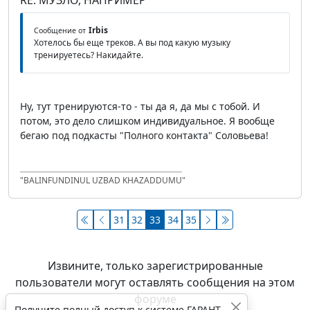
RE: МУЗЛО, НАПРИМЕР
Irbis
Сообщение от
Хотелось бы еще треков. А вы под какую музыку
тренируетесь? Накидайте.
Ну, тут тренируются-то - ты да я, да мы с тобой. И
потом, это дело слишком индивидуальное. Я вообще
бегаю под подкасты "Полного контакта" Соловьева!
"BALINFUNDINUL UZBAD KHAZADDUMU"
31
32
33
34
35
Извините, только зарегистрированные
пользователи могут оставлять сообщения на этом
форуме
Получите полный доступ к системе ГАРАНТ