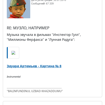
Сообщений: 67 339
RE: МУЗЛО, НАПРИМЕР
Музыка звучала в фильмах "Инспектор Гулл",
"Миллионы Ферфакса" и "Лунная Радуга":
Эдуард Артемьев - Картина № 8
Instrumental
"BALINFUNDINUL UZBAD KHAZADDUMU"