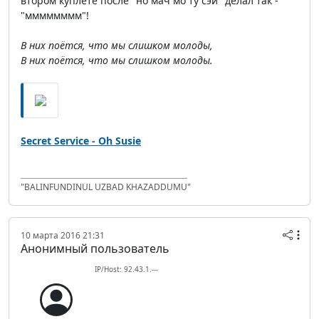
втором куплете после "но мач мо ту сэй" делал так -
"мммммммм"!
В них поётся, что мы слишком молоды,
В них поётся, что мы слишком молоды.
Secret Service - Oh Susie
"BALINFUNDINUL UZBAD KHAZADDUMU"
10 марта 2016 21:31
Анонимный пользователь
IP/Host: 92.43.1.---