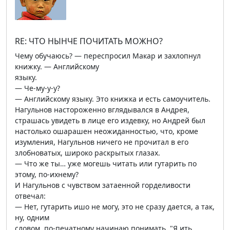
RE: ЧТО НЫНЧЕ ПОЧИТАТЬ МОЖНО?
Чему обучаюсь? — переспросил Макар и захлопнул
книжку. — Английскому
языку.
— Че-му-у-у?
— Английскому языку. Это книжка и есть самоучитель.
Нагульнов настороженно вглядывался в Андрея,
страшась увидеть в лице его издевку, но Андрей был
настолько ошарашен неожиданностью, что, кроме
изумления, Нагульнов ничего не прочитал в его
злобноватых, широко раскрытых глазах.
— Что же ты… уже могешь читать или гутарить по
этому, по-ихнему?
И Нагульнов с чувством затаенной горделивости
отвечал:
— Нет, гутарить ишо не могу, это не сразу дается, а так,
ну, одним
словом, по-печатному начинаю понимать. "Я ить