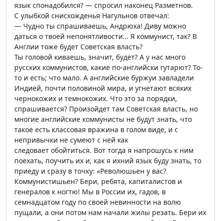
язык спонадобился? — спросил наконец Разметнов.
С улыбкой снисхожденья Нагульнов отвечал:
— Чудно ты спрашиваешь, Андрюха! Диву можно
даться о твоей непонятливости… Я коммунист, так? В
Англии тоже будет Советская власть?
Ты головой киваешь, значит, будет? А у нас много
русских коммунистов, какие по-английски гутарют? То-
то и есть; что мало. А английские буржуи завладели
Индией, почти половиной мира, и угнетают всяких
чернокожих и темнокожих. Что это за порядки,
спрашивается? Произойдет там Советская власть, но
многие английские коммунисты не будут знать, что
такое есть классовая вражина в голом виде, и с
непривычки не сумеют с ней как
следовает обойтиться. Вот тогда я напрошусь к ним
поехать, поучить их и, как я ихний язык буду знать, то
приеду и сразу в точку: «Революшьен у вас?
Коммунистишьен? Бери, ребята, капиталистов и
генералов к ногтю! Мы в России их, гадов, в
семнадцатом году по своей невинности на волю
пущали, а они потом нам начали жилы резать. Бери их