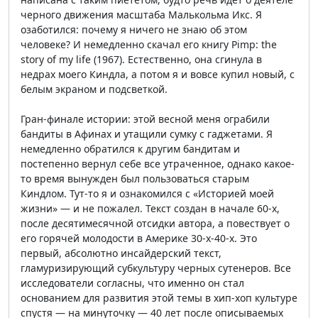
черного движения масштаба Малькольма Икс. Я
озаботился: почему я ничего не знаю об этом
человеке? И немедленно скачал его книгу Pimp: the
story of my life (1967). Естественно, она сгинула в
недрах моего Киндла, а потом я и вовсе купил новый, с
белым экраном и подсветкой.
Гран-финале истории: этой весной меня ограбили
бандиты в Афинах и утащили сумку с гаджетами. Я
немедленно обратился к другим бандитам и
постепенно вернул себе все утраченное, однако какое-
то время вынужден был пользоваться старым
Киндлом. Тут-то я и ознакомился с «Историей моей
жизни» — и не пожалел. Текст создан в начале 60-х,
после десятимесячной отсидки автора, а повествует о
его горячей молодости в Америке 30-х-40-х. Это
первый, абсолютно инсайдерский текст,
гламуризирующий субкультуру черных сутенеров. Все
исследователи согласны, что именно он стал
основанием для развития этой темы в хип-хоп культуре
спустя — на минуточку — 40 лет после описываемых