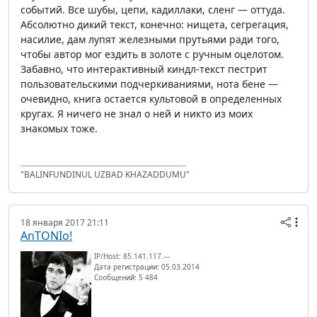
событий. Все шубы, цепи, кадиллаки, сленг — оттуда.
Абсолютно дикий текст, конечно: нищета, сегрегация,
насилие, дам лупят железными прутьями ради того,
чтобы автор мог ездить в золоте с ручным оцелотом.
Забавно, что интерактивный киндл-текст пестрит
пользовательскими подчеркиваниями, нота бене —
очевидно, книга остается культовой в определенных
кругах. Я ничего не знал о ней и никто из моих
знакомых тоже.
"BALINFUNDINUL UZBAD KHAZADDUMU"
18 января 2017 21:11
AnTONIo!
IP/Host: 85.141.117.---
Дата регистрации: 05.03.2014
Сообщений: 5 484