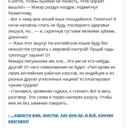
к ногтю, чтобы ошибки не понесть, чтоб олрайт
вышло!» — Макар раздул ноздри, подмигнул
Разметнову.
- Вот к чему мне ихний язык понадобился. Понятно? Я
ночи насквозь спать не буду, последнего здоровья
лишуся, но… — и, скрипнув густыми мелкими зубами,
докончил:
— Язык этот выучу! На английском языке буду без
нежностев гутарить с мировой контрой! Пущай гады
трепещут заране! От
Макара Нагульнова им, кгм… Это им не кто-нибудь
другой! От него помилования не будет. «Пил кровя из
своих английских рабочих классов, из индейцев и из
разных других угнетенных нациев? Ксплоатировал
чужим трудом?
- становися, кровяная гадюка, к стенке!» Вот и весь
разговор. Эти слова я перво-наперво разучу. Чтобы
мне их без заминки говорить.
- ...здрасти вам, мистер, хау дую ду, и всё, кончен
разговор!