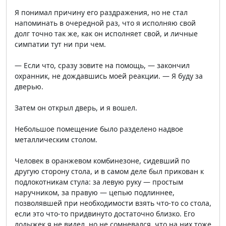
Я понимал причину его раздражения, но не стал
напоминать в очередной раз, что я исполняю свой
долг точно так же, как он исполняет свой, и личные
симпатии тут ни при чем.
— Если что, сразу зовите на помощь, — закончил
охранник, не дождавшись моей реакции. — Я буду за
дверью.
Затем он открыл дверь, и я вошел.
Небольшое помещение было разделено надвое
металлическим столом.
Человек в оранжевом комбинезоне, сидевший по
другую сторону стола, и в самом деле был прикован к
подлокотникам стула: за левую руку — простым
наручником, за правую — цепью подлиннее,
позволявшей при необходимости взять что-то со стола,
если это что-то придвинуто достаточно близко. Его
лодыжек я не видел, но не сомневался, что на них тоже