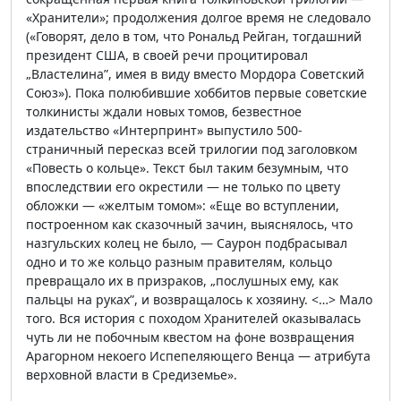
«Хранители»; продолжения долгое время не следовало
(«Говорят, дело в том, что Рональд Рейган, тогдашний
президент США, в своей речи процитировал
„Властелина”, имея в виду вместо Мордора Советский
Союз»). Пока полюбившие хоббитов первые советские
толкинисты ждали новых томов, безвестное
издательство «Интерпринт» выпустило 500-
страничный пересказ всей трилогии под заголовком
«Повесть о кольце». Текст был таким безумным, что
впоследствии его окрестили — не только по цвету
обложки — «желтым томом»: «Еще во вступлении,
построенном как сказочный зачин, выяснялось, что
назгульских колец не было, — Саурон подбрасывал
одно и то же кольцо разным правителям, кольцо
превращало их в призраков, „послушных ему, как
пальцы на руках”, и возвращалось к хозяину. <…> Мало
того. Вся история с походом Хранителей оказывалась
чуть ли не побочным квестом на фоне возвращения
Арагорном некоего Испепеляющего Венца — атрибута
верховной власти в Средиземье».