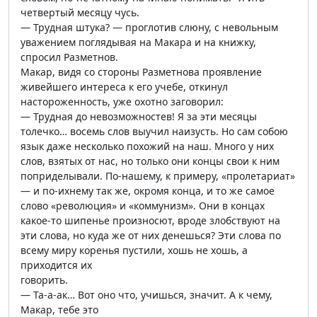
четвертый месяцу чусь.
— Трудная штука? — проглотив слюну, с невольным
уважением поглядывая на Макара и на книжку,
спросил Разметнов.
Макар, видя со стороны Разметнова проявление
живейшего интереса к его учебе, откинул
настороженность, уже охотно заговорил:
— Трудная до невозможностев! Я за эти месяцы
толечко… восемь слов выучил наизусть. Но сам собою
язык даже несколько похожий на наш. Много у них
слов, взятых от нас, но только они концы свои к ним
поприделывали. По-нашему, к примеру, «пролетариат»
— и по-ихнему так же, окромя конца, и то же самое
слово «революция» и «коммунизм». Они в концах
какое-то шипенье произносют, вроде злобствуют на
эти слова, но куда же от них денешься? Эти слова по
всему миру коренья пустили, хошь не хошь, а
приходится их
говорить.
— Та-а-ак… Вот оно что, учишься, значит. А к чему,
Макар, тебе это