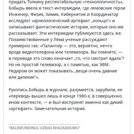
придать Толкину респектабельную «технологичность»,
Бобырь ввела в текст интермедии, где лемовские герои
Инженер, Физик, Химик, Кибернетик и Координатор
исследуют «археологический артефакт „кольцо”» и
записывают фантастические истории, которые оно им
рассказывает. Эти интермедии публикуются здесь же.
Позаимствованные у Лема ученые рассуждают
примерно так: «Палантир — это, вероятно, нечто
вроде видеотелефона или телевизора. Вы помните, —
в переводе это слово означает „то, что смотрит вдаль”?
Но не простой телевизор, а с памятью, как ЭВМ.
Недаром он может показывать „вещи очень давние
или далекие”».
Рукопись Бобырь в журнале, разумеется, зарубили, ее
«перевод» вышел лишь в конце 1980-х, в совершенно
ином контексте, — и был воспринят именно как дикий
«артефакт». Замечательная история.
"BALINFUNDINUL UZBAD KHAZADDUMU"