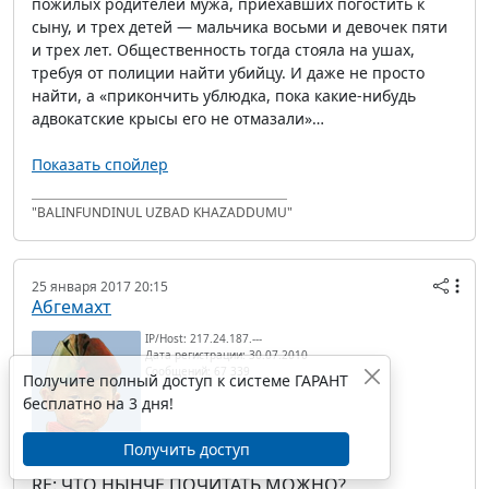
пожилых родителей мужа, приехавших погостить к
сыну, и трех детей — мальчика восьми и девочек пяти
и трех лет. Общественность тогда стояла на ушах,
требуя от полиции найти убийцу. И даже не просто
найти, а «прикончить ублюдка, пока какие-нибудь
адвокатские крысы его не отмазали»…
Показать спойлер
"BALINFUNDINUL UZBAD KHAZADDUMU"
25 января 2017 20:15
Абгемахт
IP/Host: 217.24.187.---
Дата регистрации: 30.07.2010
Сообщений: 67 339
Получите полный доступ к системе ГАРАНТ
бесплатно на 3 дня!
Получить доступ
RE: ЧТО НЫНЧЕ ПОЧИТАТЬ МОЖНО?