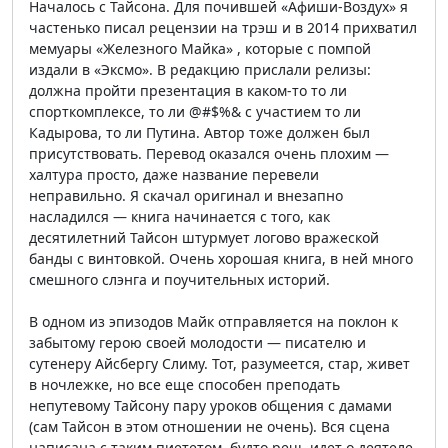
Началось с Тайсона. Для почившей «Афиши-Воздух» я
частенько писал рецензии на трэш и в 2014 прихватил
мемуары «Железного Майка» , которые с помпой
издали в «Эксмо». В редакцию прислали релизы:
должна пройти презентация в каком-то то ли
спорткомплексе, то ли @#$%& с участием то ли
Кадырова, то ли Путина. Автор тоже должен был
присутствовать. Перевод оказался очень плохим —
халтура просто, даже название перевели
неправильно. Я скачал оригинал и внезапно
насладился — книга начинается с того, как
десятилетний Тайсон штурмует логово вражеской
банды с винтовкой. Очень хорошая книга, в ней много
смешного слэнга и поучительных историй.
В одном из эпизодов Майк отправляется на поклон к
забытому герою своей молодости — писателю и
сутенеру Айсбергу Слиму. Тот, разумеется, стар, живет
в ночлежке, но все еще способен преподать
непутевому Тайсону пару уроков общения с дамами
(сам Тайсон в этом отношении не очень). Вся сцена
написана с таким пиететом, будто речь идет о деятеле