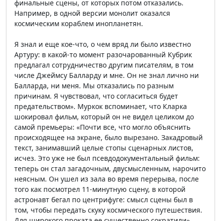
финальные сцены, от которых потом отказались.
Например, в одной версии монолит оказался
космическим кораблем инопланетян.
Я знал и еще кое-что, о чем вряд ли было известно
Артуру: в какой-то момент разочарованный Кубрик
предлагал сотрудничество другим писателям, в том
числе Джеймсу Балларду и мне. Он не знал лично ни
Балларда, ни меня. Мы отказались по разным
причинам. Я чувствовал, что согласиться будет
предательством». Муркок вспоминает, что Кларка
шокировал фильм, который он не видел целиком до
самой премьеры: «Почти все, что могло объяснить
происходящее на экране, было вырезано. Закадровый
текст, занимавший целые стопы сценарных листов,
исчез. Это уже не был псевдодокументальный фильм:
теперь он стал загадочным, двусмысленным, нарочито
неясным. Он ушел из зала во время перерыва, после
того как посмотрел 11-минутную сцену, в которой
астронавт бегал по центрифуге: смысл сцены был в
том, чтобы передать скуку космического путешествия.
Для широкого проката ее существенно сократили».