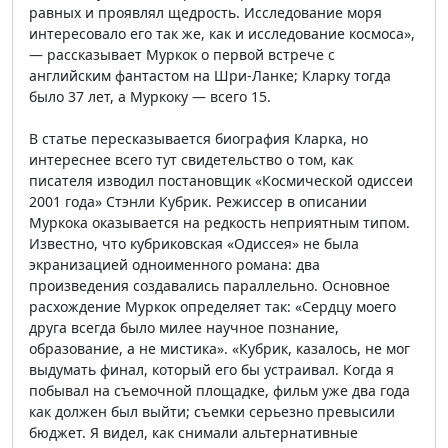
равных и проявлял щедрость. Исследование моря
интересовало его так же, как и исследование космоса»,
— рассказывает Муркок о первой встрече с
английским фантастом на Шри-Ланке; Кларку тогда
было 37 лет, а Муркоку — всего 15.
В статье пересказывается биография Кларка, но
интереснее всего тут свидетельство о том, как
писателя изводил постановщик «Космической одиссеи
2001 года» Стэнли Кубрик. Режиссер в описании
Муркока оказывается на редкость неприятным типом.
Известно, что кубриковская «Одиссея» не была
экранизацией одноименного романа: два
произведения создавались параллельно. Основное
расхождение Муркок определяет так: «Сердцу моего
друга всегда было милее научное познание,
образование, а не мистика». «Кубрик, казалось, не мог
выдумать финал, который его бы устраивал. Когда я
побывал на съемочной площадке, фильм уже два года
как должен был выйти; съемки серьезно превысили
бюджет. Я видел, как снимали альтернативные