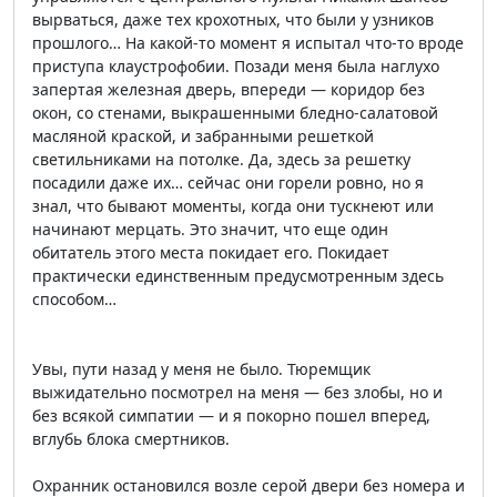
вырваться, даже тех крохотных, что были у узников
прошлого… На какой-то момент я испытал что-то вроде
приступа клаустрофобии. Позади меня была наглухо
запертая железная дверь, впереди — коридор без
окон, со стенами, выкрашенными бледно-салатовой
масляной краской, и забранными решеткой
светильниками на потолке. Да, здесь за решетку
посадили даже их… сейчас они горели ровно, но я
знал, что бывают моменты, когда они тускнеют или
начинают мерцать. Это значит, что еще один
обитатель этого места покидает его. Покидает
практически единственным предусмотренным здесь
способом…
Увы, пути назад у меня не было. Тюремщик
выжидательно посмотрел на меня — без злобы, но и
без всякой симпатии — и я покорно пошел вперед,
вглубь блока смертников.
Охранник остановился возле серой двери без номера и