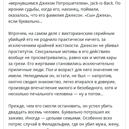
«вернувшимся Джеком Потрошителем», Jack-is-Back. По
иронии судьбы, когда его, наконец, поймали,
оказалось, что его фамилия Джексон. «Сын Джека»,
если буквально…
Впрочем, на самом деле с викторианским серийным
убийцей его не роднило практически ничего, за
исключением крайней жестокости. Джексон не убивал
проституток. Сексуальные мотивы в его действиях
вообще не просматривались, равно как и мотив кары
за грехи. Его жертвами становились исключительно
приличные люди. Пол и возраст для него значения не
имели. Нелюдимым он, кстати, не был — напротив,
охотно сводил знакомство, легко втирался в доверие,
производя впечатление милого и безобидного, хотя и
несколько печального человека — ну а потом…
Прежде, чем его смогли остановить, он успел убить
двадцать восемь человек. Буквально потрошил их
заживо. Иногда — целыми семьями. Особенно всех
потряс случай в Филадельфии, где он убил мужа, жену,