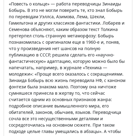
«Повесть о кольце» — работа переводчицы Зинаиды
Бобырь. В это не могли поверить те, кто знал Бобырь
по переводам Уэллса, Азимова, Лема, Шекли,
Гамильтона и других классиков фантастики. Лобарев и
Семенова объясняют, каким образом текст Толкина
претерпел столь странную метаморфозу: Бобырь
познакомилась с оригиналом еще в 1960-е и, поняв,
что у произведения нет шансов на полную
публикацию в СССР, решила сделать его «научно-
фантастическую» адаптацию, которую можно было бы
напечатать, например, в журнале «Техника —
молодежи»: «Проще всего оказалось с сокращениями.
Зинаида Бобырь всю жизнь переводила НФ, с каноном
фэнтези была знакома мало. Поэтому она ничтоже
сумняшеся принесла в жертву то, что сейчас
считается одним из основных признаков жанра:
подробное описание вымышленного мира, его
обитателей, законов, обычаев, языков. Переводчица
сочла все это несущественными деталями и
сосредоточилась на основном сюжете. При таком
подходе целые главы умещались в абзацы». А чтобы