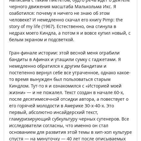
черного движения масштаба Малькольма Икс. Я
озаботился: почему я ничего не знаю об этом
человеке? И немедленно скачал его книгу Pimp: the
story of my life (1967). Естественно, она сгинула в
недрах моего Киндла, а потом я и вовсе купил новый, с
белым экраном и подсветкой.
Гран-финале истории: этой весной меня ограбили
бандиты в Афинах и утащили сумку с гаджетами. Я
немедленно обратился к другим бандитам и
постепенно вернул себе все утраченное, однако какое-
то время вынужден был пользоваться старым
Киндлом. Тут-то я и ознакомился с «Историей моей
жизни» — и не пожалел. Текст создан в начале 60-х,
после десятимесячной отсидки автора, а повествует о
его горячей молодости в Америке 30-х-40-х. Это
первый, абсолютно инсайдерский текст,
гламуризирующий субкультуру черных сутенеров. Все
исследователи согласны, что именно он стал
основанием для развития этой темы в хип-хоп культуре
спустя — на минуточку — 40 лет после описываемых