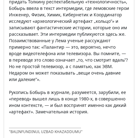
придать Толкину респектабельную «технологичность»,
Бобырь ввела в текст интермедии, где лемовские герои
Инженер, Физик, Химик, Кибернетик и Координатор
исследуют «археологический артефакт „кольцо”» и
записывают фантастические истории, которые оно им
рассказывает. Эти интермедии публикуются здесь же.
Позаимствованные у Лема ученые рассуждают
примерно так: «Палантир — это, вероятно, нечто
вроде видеотелефона или телевизора. Вы помните, —
в переводе это слово означает „то, что смотрит вдаль”?
Но не простой телевизор, а с памятью, как ЭВМ.
Недаром он может показывать „вещи очень давние
или далекие”».
Рукопись Бобырь в журнале, разумеется, зарубили, ее
«перевод» вышел лишь в конце 1980-х, в совершенно
ином контексте, — и был воспринят именно как дикий
«артефакт». Замечательная история.
"BALINFUNDINUL UZBAD KHAZADDUMU"