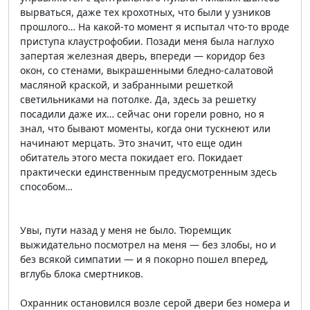
вырваться, даже тех крохотных, что были у узников
прошлого… На какой-то момент я испытал что-то вроде
приступа клаустрофобии. Позади меня была наглухо
запертая железная дверь, впереди — коридор без
окон, со стенами, выкрашенными бледно-салатовой
масляной краской, и забранными решеткой
светильниками на потолке. Да, здесь за решетку
посадили даже их… сейчас они горели ровно, но я
знал, что бывают моменты, когда они тускнеют или
начинают мерцать. Это значит, что еще один
обитатель этого места покидает его. Покидает
практически единственным предусмотренным здесь
способом…
Увы, пути назад у меня не было. Тюремщик
выжидательно посмотрел на меня — без злобы, но и
без всякой симпатии — и я покорно пошел вперед,
вглубь блока смертников.
Охранник остановился возле серой двери без номера и