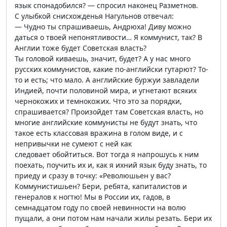
язык спонадобился? — спросил наконец Разметнов.
С улыбкой снисхожденья Нагульнов отвечал:
— Чудно ты спрашиваешь, Андрюха! Диву можно
даться о твоей непонятливости… Я коммунист, так? В
Англии тоже будет Советская власть?
Ты головой киваешь, значит, будет? А у нас много
русских коммунистов, какие по-английски гутарют? То-
то и есть; что мало. А английские буржуи завладели
Индией, почти половиной мира, и угнетают всяких
чернокожих и темнокожих. Что это за порядки,
спрашивается? Произойдет там Советская власть, но
многие английские коммунисты не будут знать, что
такое есть классовая вражина в голом виде, и с
непривычки не сумеют с ней как
следовает обойтиться. Вот тогда я напрошусь к ним
поехать, поучить их и, как я ихний язык буду знать, то
приеду и сразу в точку: «Революшьен у вас?
Коммунистишьен? Бери, ребята, капиталистов и
генералов к ногтю! Мы в России их, гадов, в
семнадцатом году по своей невинности на волю
пущали, а они потом нам начали жилы резать. Бери их