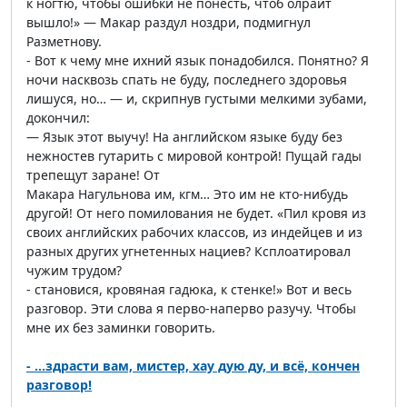
к ногтю, чтобы ошибки не понесть, чтоб олрайт
вышло!» — Макар раздул ноздри, подмигнул
Разметнову.
- Вот к чему мне ихний язык понадобился. Понятно? Я
ночи насквозь спать не буду, последнего здоровья
лишуся, но… — и, скрипнув густыми мелкими зубами,
докончил:
— Язык этот выучу! На английском языке буду без
нежностев гутарить с мировой контрой! Пущай гады
трепещут заране! От
Макара Нагульнова им, кгм… Это им не кто-нибудь
другой! От него помилования не будет. «Пил кровя из
своих английских рабочих классов, из индейцев и из
разных других угнетенных нациев? Ксплоатировал
чужим трудом?
- становися, кровяная гадюка, к стенке!» Вот и весь
разговор. Эти слова я перво-наперво разучу. Чтобы
мне их без заминки говорить.
- ...здрасти вам, мистер, хау дую ду, и всё, кончен
разговор!