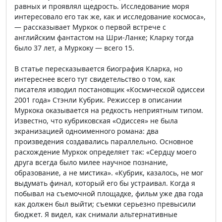
равных и проявлял щедрость. Исследование моря
интересовало его так же, как и исследование космоса»,
— рассказывает Муркок о первой встрече с
английским фантастом на Шри-Ланке; Кларку тогда
было 37 лет, а Муркоку — всего 15.
В статье пересказывается биография Кларка, но
интереснее всего тут свидетельство о том, как
писателя изводил постановщик «Космической одиссеи
2001 года» Стэнли Кубрик. Режиссер в описании
Муркока оказывается на редкость неприятным типом.
Известно, что кубриковская «Одиссея» не была
экранизацией одноименного романа: два
произведения создавались параллельно. Основное
расхождение Муркок определяет так: «Сердцу моего
друга всегда было милее научное познание,
образование, а не мистика». «Кубрик, казалось, не мог
выдумать финал, который его бы устраивал. Когда я
побывал на съемочной площадке, фильм уже два года
как должен был выйти; съемки серьезно превысили
бюджет. Я видел, как снимали альтернативные