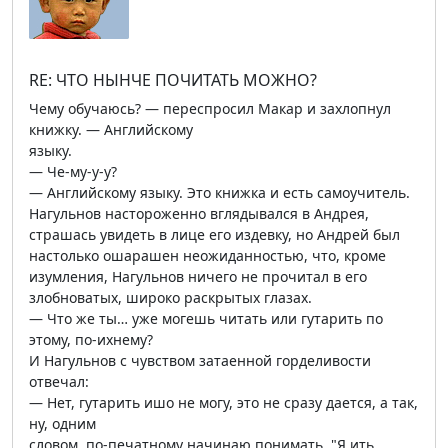
RE: ЧТО НЫНЧЕ ПОЧИТАТЬ МОЖНО?
Чему обучаюсь? — переспросил Макар и захлопнул
книжку. — Английскому
языку.
— Че-му-у-у?
— Английскому языку. Это книжка и есть самоучитель.
Нагульнов настороженно вглядывался в Андрея,
страшась увидеть в лице его издевку, но Андрей был
настолько ошарашен неожиданностью, что, кроме
изумления, Нагульнов ничего не прочитал в его
злобноватых, широко раскрытых глазах.
— Что же ты… уже могешь читать или гутарить по
этому, по-ихнему?
И Нагульнов с чувством затаенной горделивости
отвечал:
— Нет, гутарить ишо не могу, это не сразу дается, а так,
ну, одним
словом, по-печатному начинаю понимать. "Я ить