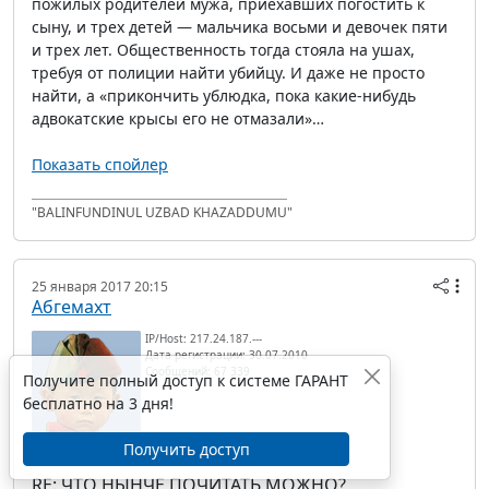
пожилых родителей мужа, приехавших погостить к
сыну, и трех детей — мальчика восьми и девочек пяти
и трех лет. Общественность тогда стояла на ушах,
требуя от полиции найти убийцу. И даже не просто
найти, а «прикончить ублюдка, пока какие-нибудь
адвокатские крысы его не отмазали»…
Показать спойлер
"BALINFUNDINUL UZBAD KHAZADDUMU"
25 января 2017 20:15
Абгемахт
IP/Host: 217.24.187.---
Дата регистрации: 30.07.2010
Сообщений: 67 339
Получите полный доступ к системе ГАРАНТ
бесплатно на 3 дня!
Получить доступ
RE: ЧТО НЫНЧЕ ПОЧИТАТЬ МОЖНО?