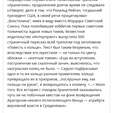
«Хранители»; продолжения долгое время не следовало
(«Говорят, дело в том, что Рональд Рейган, тогдашний
президент США, в своей речи процитировал
„Властелина”, имея в виду вместо Мордора Советский
Союз»). Пока полюбившие хоббитов первые советские
толкинисты ждали новых томов, безвестное
издательство «Интерпринт» выпустило 500-
страничный пересказ всей трилогии под заголовком
«Повесть о кольце». Текст был таким безумным, что
впоследствии его окрестили — не только по цвету
обложки — «желтым томом»: «Еще во вступлении,
построенном как сказочный зачин, выяснялось, что
назгульских колец не было, — Саурон подбрасывал
одно и то же кольцо разным правителям, кольцо
превращало их в призраков, „послушных ему, как
пальцы на руках”, и возвращалось к хозяину. <…> Мало
того. Вся история с походом Хранителей оказывалась
чуть ли не побочным квестом на фоне возвращения
Арагорном некоего Испепеляющего Венца — атрибута
верховной власти в Средиземье».