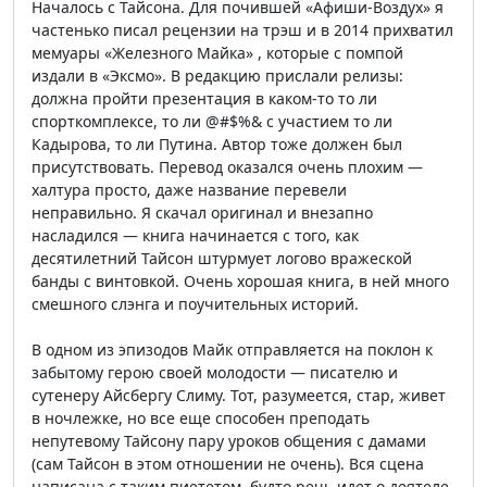
Началось с Тайсона. Для почившей «Афиши-Воздух» я
частенько писал рецензии на трэш и в 2014 прихватил
мемуары «Железного Майка» , которые с помпой
издали в «Эксмо». В редакцию прислали релизы:
должна пройти презентация в каком-то то ли
спорткомплексе, то ли @#$%& с участием то ли
Кадырова, то ли Путина. Автор тоже должен был
присутствовать. Перевод оказался очень плохим —
халтура просто, даже название перевели
неправильно. Я скачал оригинал и внезапно
насладился — книга начинается с того, как
десятилетний Тайсон штурмует логово вражеской
банды с винтовкой. Очень хорошая книга, в ней много
смешного слэнга и поучительных историй.
В одном из эпизодов Майк отправляется на поклон к
забытому герою своей молодости — писателю и
сутенеру Айсбергу Слиму. Тот, разумеется, стар, живет
в ночлежке, но все еще способен преподать
непутевому Тайсону пару уроков общения с дамами
(сам Тайсон в этом отношении не очень). Вся сцена
написана с таким пиететом, будто речь идет о деятеле