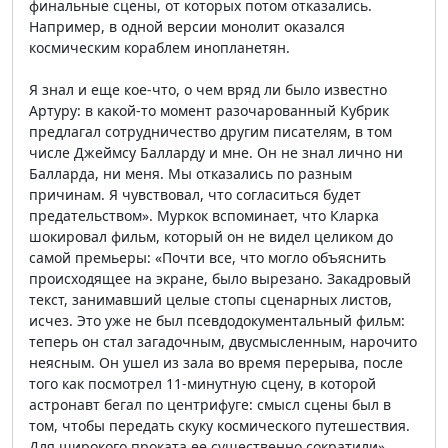
финальные сцены, от которых потом отказались.
Например, в одной версии монолит оказался
космическим кораблем инопланетян.
Я знал и еще кое-что, о чем вряд ли было известно
Артуру: в какой-то момент разочарованный Кубрик
предлагал сотрудничество другим писателям, в том
числе Джеймсу Балларду и мне. Он не знал лично ни
Балларда, ни меня. Мы отказались по разным
причинам. Я чувствовал, что согласиться будет
предательством». Муркок вспоминает, что Кларка
шокировал фильм, который он не видел целиком до
самой премьеры: «Почти все, что могло объяснить
происходящее на экране, было вырезано. Закадровый
текст, занимавший целые стопы сценарных листов,
исчез. Это уже не был псевдодокументальный фильм:
теперь он стал загадочным, двусмысленным, нарочито
неясным. Он ушел из зала во время перерыва, после
того как посмотрел 11-минутную сцену, в которой
астронавт бегал по центрифуге: смысл сцены был в
том, чтобы передать скуку космического путешествия.
Для широкого проката ее существенно сократили».