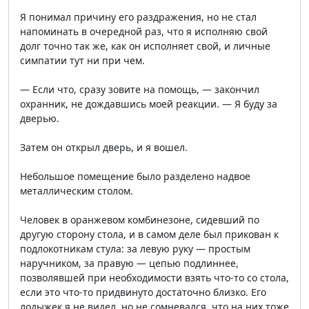
Я понимал причину его раздражения, но не стал
напоминать в очередной раз, что я исполняю свой
долг точно так же, как он исполняет свой, и личные
симпатии тут ни при чем.
— Если что, сразу зовите на помощь, — закончил
охранник, не дождавшись моей реакции. — Я буду за
дверью.
Затем он открыл дверь, и я вошел.
Небольшое помещение было разделено надвое
металлическим столом.
Человек в оранжевом комбинезоне, сидевший по
другую сторону стола, и в самом деле был прикован к
подлокотникам стула: за левую руку — простым
наручником, за правую — цепью подлиннее,
позволявшей при необходимости взять что-то со стола,
если это что-то придвинуто достаточно близко. Его
лодыжек я не видел, но не сомневался, что на них тоже