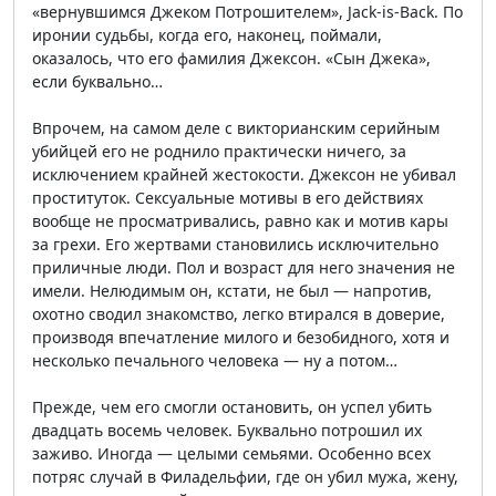
«вернувшимся Джеком Потрошителем», Jack-is-Back. По
иронии судьбы, когда его, наконец, поймали,
оказалось, что его фамилия Джексон. «Сын Джека»,
если буквально…
Впрочем, на самом деле с викторианским серийным
убийцей его не роднило практически ничего, за
исключением крайней жестокости. Джексон не убивал
проституток. Сексуальные мотивы в его действиях
вообще не просматривались, равно как и мотив кары
за грехи. Его жертвами становились исключительно
приличные люди. Пол и возраст для него значения не
имели. Нелюдимым он, кстати, не был — напротив,
охотно сводил знакомство, легко втирался в доверие,
производя впечатление милого и безобидного, хотя и
несколько печального человека — ну а потом…
Прежде, чем его смогли остановить, он успел убить
двадцать восемь человек. Буквально потрошил их
заживо. Иногда — целыми семьями. Особенно всех
потряс случай в Филадельфии, где он убил мужа, жену,