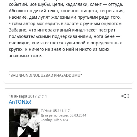
событий. Все шубы, цепи, кадиллаки, сленг — оттуда.
Абсолютно дикий текст, конечно: нищета, сегрегация,
насилие, дам лупят железными прутьями ради того,
чтобы автор мог ездить в золоте с ручным оцелотом.
Забавно, что интерактивный киндл-текст пестрит
пользовательскими подчеркиваниями, нота бене —
очевидно, книга остается культовой в определенных
кругах. Я ничего не знал о ней и никто из моих
знакомых тоже.
"BALINFUNDINUL UZBAD KHAZADDUMU"
18 января 2017 21:11
AnTONIo!
IP/Host: 85.141.117.---
Дата регистрации: 05.03.2014
Сообщений: 5 484