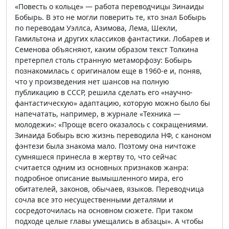
«Повесть о кольце» — работа переводчицы Зинаиды
Бобырь. В это не могли поверить те, кто знал Бобырь
по переводам Уэллса, Азимова, Лема, Шекли,
Гамильтона и других классиков фантастики. Лобарев и
Семенова объясняют, каким образом текст Толкина
претерпел столь странную метаморфозу: Бобырь
познакомилась с оригиналом еще в 1960-е и, поняв,
что у произведения нет шансов на полную
публикацию в СССР, решила сделать его «научно-
фантастическую» адаптацию, которую можно было бы
напечатать, например, в журнале «Техника —
молодежи»: «Проще всего оказалось с сокращениями.
Зинаида Бобырь всю жизнь переводила НФ, с каноном
фэнтези была знакома мало. Поэтому она ничтоже
сумняшеся принесла в жертву то, что сейчас
считается одним из основных признаков жанра:
подробное описание вымышленного мира, его
обитателей, законов, обычаев, языков. Переводчица
сочла все это несущественными деталями и
сосредоточилась на основном сюжете. При таком
подходе целые главы умещались в абзацы». А чтобы