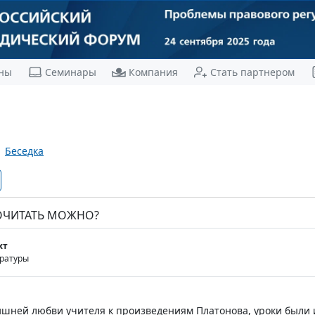
ны
Семинары
Компания
Стать партнером
Беседка
ПОЧИТАТЬ МОЖНО?
хт
ературы
ишней любви учителя к произведениям Платонова, уроки были 