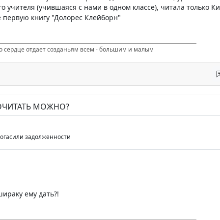
го учителя (учившаяся с нами в одном классе), читала только Кин
 первую книгу "Долорес Клейборн"
то сердце отдает созданьям всем - большим и малым
ПОЧИТАТЬ МОЖНО?
погасили задолженности
ираку ему дать?!