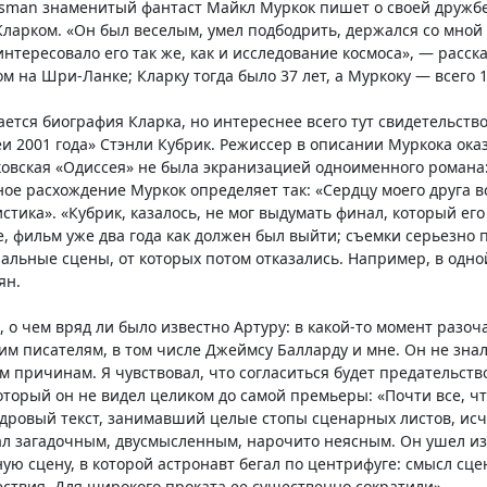
esman знаменитый фантаст Майкл Муркок пишет о своей дружбе
ларком. «Он был веселым, умел подбодрить, держался со мной
нтересовало его так же, как и исследование космоса», — расск
м на Шри-Ланке; Кларку тогда было 37 лет, а Муркоку — всего 1
ается биография Кларка, но интереснее всего тут свидетельство
и 2001 года» Стэнли Кубрик. Режиссер в описании Муркока ока
ковская «Одиссея» не была экранизацией одноименного романа
ое расхождение Муркок определяет так: «Сердцу моего друга в
стика». «Кубрик, казалось, не мог выдумать финал, который его
 фильм уже два года как должен был выйти; съемки серьезно 
льные сцены, от которых потом отказались. Например, в одно
ян.
о, о чем вряд ли было известно Артуру: в какой-то момент раз
им писателям, в том числе Джеймсу Балларду и мне. Он не зна
м причинам. Я чувствовал, что согласиться будет предательств
торый он не видел целиком до самой премьеры: «Почти все, чт
дровый текст, занимавший целые стопы сценарных листов, исч
ал загадочным, двусмысленным, нарочито неясным. Он ушел из 
ую сцену, в которой астронавт бегал по центрифуге: смысл сце
ствия. Для широкого проката ее существенно сократили».