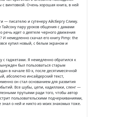
ы с винтовкой. Очень хорошая книга, в ней
ти — писателю и сутенеру Айсбергу Слиму.
му Тайсону пару уроков общения с дамами
то речь идет о деятеле черного движения
 И немедленно скачал его книгу Pimp: the
 вовсе купил новый, с белым экраном и
у с гаджетами. Я немедленно обратился к
 вынужден был пользоваться старым
здан в начале 60-х, после десятимесячной
вый, абсолютно инсайдерский текст,
именно он стал основанием для развития
обытий. Все шубы, цепи, кадиллаки, сленг —
елезными прутьями ради того, чтобы автор
пестрит пользовательскими подчеркиваниями,
е знал о ней и никто из моих знакомых тоже.