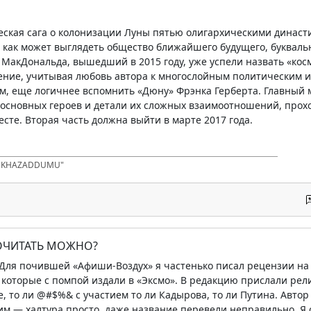
кая сага о колонизации Луны пятью олигархическими династия
 как может выглядеть общество ближайшего будущего, букваль
 МакДональда, вышедший в 2015 году, уже успели назвать «косм
ение, учитывая любовь автора к многослойным политическим и
м, еще логичнее вспомнить «Дюну» Фрэнка Герберта. Главный 
 основных героев и детали их сложных взаимоотношений, прохо
сте. Вторая часть должна выйти в марте 2017 года.
D KHAZADDUMU"
ПОЧИТАТЬ МОЖНО?
 Для почившей «Афиши-Воздух» я частенько писал рецензии на
 которые с помпой издали в «Эксмо». В редакцию прислали рел
е, то ли @#$%& с участием то ли Кадырова, то ли Путина. Авто
им — халтура просто, даже название перевели неправильно. Я