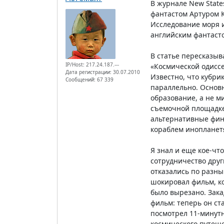
В журнале New Stat
фантастом Артуром К
Исследование моря и
английским фантасто
В статье пересказыв
IP/Host: 217.24.187.---
«Космической одиссе
Дата регистрации: 30.07.2010
Известно, что кубри
Сообщений: 67 339
параллельно. Основн
образование, а не ми
съемочной площадке,
альтернативные фина
кораблем инопланет
Я знал и еще кое-чт
сотрудничество друг
отказались по разны
шокировал фильм, ко
было вырезано. Зака
фильм: теперь он ст
посмотрел 11-минутн
космического путеше