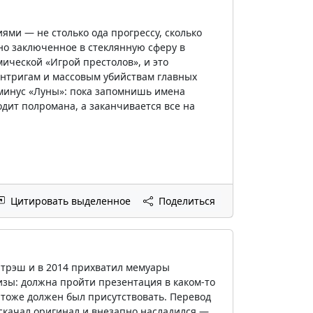
ми — не столько ода прогрессу, сколько
но заключенное в стеклянную сферу в
ической «Игрой престолов», и это
нтригам и массовым убийствам главных
минус «Луны»: пока запомнишь имена
дит полромана, а заканчивается все на
Цитировать выделенное
Поделиться
 трэш и в 2014 прихватил мемуары
изы: должна пройти презентация в каком-то
р тоже должен был присутствовать. Перевод
 скачал оригинал и внезапно насладился —