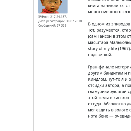
книга начинается с 
много смешного слэн
IP/Host: 217.24.187.---
Дата регистрации: 30.07.2010
В одном из эпизодов
Сообщений: 67 339
Тот, разумеется, ст
(сам Тайсон в этом 
масштаба Малькольма
story of my life (19
подсветкой.
Гран-финале истории
другим бандитам и п
Киндлом. Тут-то я и
отсидки автора, а по
гламуризирующий суб
этой темы в хип-хоп
оттуда. Абсолютно д
мог ездить в золоте
нота бене — очевидно