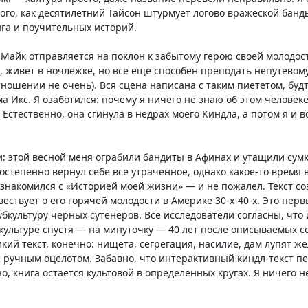
того, как десятилетний Тайсон штурмует логово вражеской банд
га и поучительных историй.
 Майк отправляется на поклон к забытому герою своей молодос
ар, живет в ночлежке, но все еще способен преподать непутево
отношении не очень). Вся сцена написана с таким пиететом, буд
 Икс. Я озаботился: почему я ничего не знаю об этом человеке?
67). Естественно, она сгинула в недрах моего Киндла, а потом я и
: этой весной меня ограбили бандиты в Афинах и утащили сумк
остепенно вернул себе все утраченное, однако какое-то время
 ознакомился с «Историей моей жизни» — и не пожалел. Текст со
вествует о его горячей молодости в Америке 30-х-40-х. Это пер
культуру черных сутенеров. Все исследователи согласны, что 
 культуре спустя — на минуточку — 40 лет после описываемых с
икий текст, конечно: нищета, сегрегация, насилие, дам лупят ж
 с ручным оцелотом. Забавно, что интерактивный киндл-текст 
, книга остается культовой в определенных кругах. Я ничего н