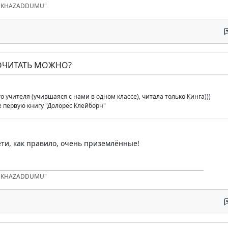
D KHAZADDUMU"
ПОЧИТАТЬ МОЖНО?
го учителя (учившаяся с нами в одном классе), читала только Кинга)))
 первую книгу "Долорес Клейборн"
ети, как правило, очень приземлённые!
D KHAZADDUMU"