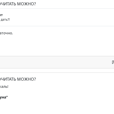
ПОЧИТАТЬ МОЖНО?
хт
дать?!
аточно.
ПОЧИТАТЬ МОЖНО?
жаль!
уна"