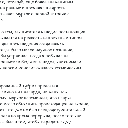
 с, пожалуй, еще более знаменитым
 на равных и проявлял щедрость.
азывает Муркок о первой встрече с
5.
 о том, как писателя изводил постановщик
зывается на редкость неприятным типом.
: два произведения создавались
сегда было милее научное познание,
 бы устраивал. Когда я побывал на
превысили бюджет. Я видел, как снимали
й версии монолит оказался космическим
очарованный Кубрик предлагал
л лично ни Балларда, ни меня. Мы
ом». Муркок вспоминает, что Кларка
о могло объяснить происходящее на экране,
ез. Это уже не был псевдодокументальный
зала во время перерыва, после того как
ны был в том, чтобы передать скуку