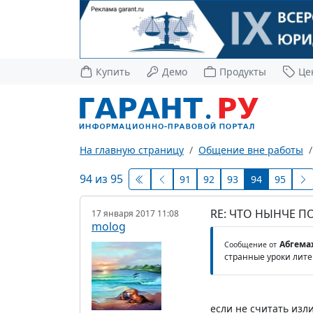
Купить
Демо
Продукты
Це
На главную страницу
Общение вне работы
94 из 95
91
92
93
94
95
RE: ЧТО НЫНЧЕ 
17 января 2017 11:08
molog
Абгема
Сообщение от
странные уроки лит
если не считать изл