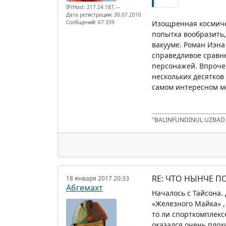
IP/Host: 217.24.187.---
Дата регистрации: 30.07.2010
Сообщений: 67 339
Изощренная космичес
попытка вообразить,
вакууме. Роман Иэна
справедливое сравн
персонажей. Впроче
нескольких десятков
самом интересном ме
"BALINFUNDINUL UZBA
RE: ЧТО НЫНЧЕ 
18 января 2017 20:33
Абгемахт
Началось с Тайсона.
«Железного Майка» ,
то ли спорткомплекс
оказался очень плох