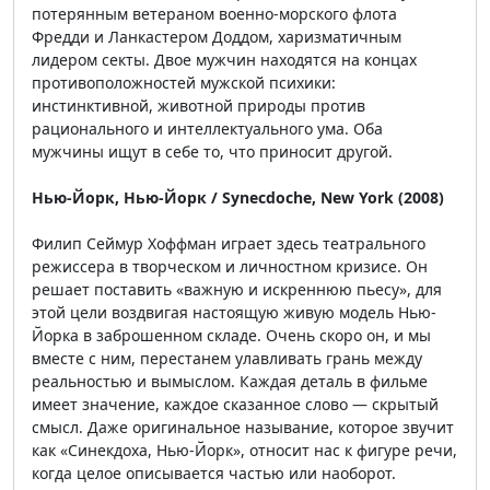
потерянным ветераном военно-морского флота
Фредди и Ланкастером Доддом, харизматичным
лидером секты. Двое мужчин находятся на концах
противоположностей мужской психики:
инстинктивной, животной природы против
рационального и интеллектуального ума. Оба
мужчины ищут в себе то, что приносит другой.
Нью-Йорк, Нью-Йорк / Synecdoche, New York (2008)
Филип Сеймур Хоффман играет здесь театрального
режиссера в творческом и личностном кризисе. Он
решает поставить «важную и искреннюю пьесу», для
этой цели воздвигая настоящую живую модель Нью-
Йорка в заброшенном складе. Очень скоро он, и мы
вместе с ним, перестанем улавливать грань между
реальностью и вымыслом. Каждая деталь в фильме
имеет значение, каждое сказанное слово — скрытый
смысл. Даже оригинальное называние, которое звучит
как «Синекдоха, Нью-Йорк», относит нас к фигуре речи,
когда целое описывается частью или наоборот.