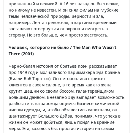
признанный и великий. А 16 лет назад он был велик,
но никому не известен. И он снял фильм на глубокие
темы человеческой природы. Верности и зла,
например. Лента тревожная, а картины временами
заставляют отвернуться от экрана и смотреть в
сторону. Но это больше, чем просто жестокость.
Человек, которого не было / The Man Who Wasn’t
There (2001)
Черно-белая история от братьев Коэн рассказывает
про 1949 год и молчаливого парикмахера Эда Крэйна
(Билли Боб Торнтон). Он неторопливо стрижет
клиентов в своем салоне, в то время как его жена
крутит шашни со своим боссом, галантерейщиком
Большим Дэйвом. Внезапно Эду выпадает возможность
разбогатеть на зарождающемся бизнесе химической
чистки одежды, и, чтобы обзавестись капиталом, он
шантажирует Большого Дэйва, понимая, что успеха в
жизни он может добиться, лишь пойдя на крайние
меры. Эта, казалось бы, простая история на самом