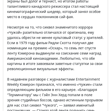
экраны был долог и тернист, но итогом работы
талантливого канадского режиссера стал настоящий
кинематографический шедевр, который занял особое
место в сердцах поклонников сай-фая.
Несмотря на то, что сиквел знаменитого хоррора
«Чужой» разительно отличался от оригинала, ему
удалось обрести не менее культовый статус у зрителей.
Если в 1979 году фильм Ридли Скотта получил две
номинации на премию «Оскар», то семь лет спустя
ленту Кэмерона выдвинули на соискание семи наград
Американской киноакадемии. Любопытно, что обе
картины в итоге завоевали заветные статуэтки за свои
революционные визуальные эффекты.
В недавнем разговоре с журналистами Entertainment
Weekly Кэмерон признался, что именно «Чужие» стали
определяющим фильмом в его карьере. «Благодаря
“Терминатору” мы с Гэйл Энн Херд попали в поле
зрения студийных боссов, однако истинным прорывом
для нас стал сиквел “Чужого”, — заявил именитый
постановщик. — Стоило этой ленте получить семь