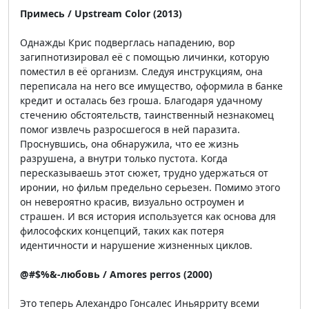
Примесь / Upstream Color (2013)
Однажды Крис подверглась нападению, вор
загипнотизировал её с помощью личинки, которую
поместил в её организм. Следуя инструкциям, она
переписала на него все имущество, оформила в банке
кредит и осталась без гроша. Благодаря удачному
стечению обстоятельств, таинственный незнакомец
помог извлечь разросшегося в ней паразита.
Проснувшись, она обнаружила, что ее жизнь
разрушена, а внутри только пустота. Когда
пересказываешь этот сюжет, трудно удержаться от
иронии, но фильм предельно серьезен. Помимо этого
он невероятно красив, визуально остроумен и
страшен. И вся история используется как основа для
философских концепций, таких как потеря
идентичности и нарушение жизненных циклов.
@#$%&-любовь / Amores perros (2000)
Это теперь Алехандро Гонсалес Иньярриту всеми