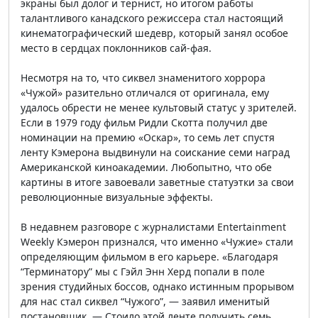
экраны был долог и тернист, но итогом работы
талантливого канадского режиссера стал настоящий
кинематографический шедевр, который занял особое
место в сердцах поклонников сай-фая.
Несмотря на то, что сиквел знаменитого хоррора
«Чужой» разительно отличался от оригинала, ему
удалось обрести не менее культовый статус у зрителей.
Если в 1979 году фильм Ридли Скотта получил две
номинации на премию «Оскар», то семь лет спустя
ленту Кэмерона выдвинули на соискание семи наград
Американской киноакадемии. Любопытно, что обе
картины в итоге завоевали заветные статуэтки за свои
революционные визуальные эффекты.
В недавнем разговоре с журналистами Entertainment
Weekly Кэмерон признался, что именно «Чужие» стали
определяющим фильмом в его карьере. «Благодаря
“Терминатору” мы с Гэйл Энн Херд попали в поле
зрения студийных боссов, однако истинным прорывом
для нас стал сиквел “Чужого”, — заявил именитый
постановщик. — Стоило этой ленте получить семь