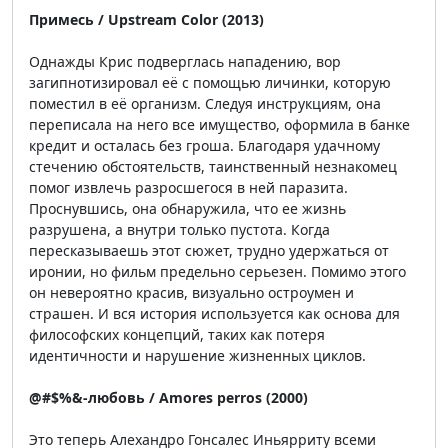
Примесь / Upstream Color (2013)
Однажды Крис подверглась нападению, вор
загипнотизировал её с помощью личинки, которую
поместил в её организм. Следуя инструкциям, она
переписала на него все имущество, оформила в банке
кредит и осталась без гроша. Благодаря удачному
стечению обстоятельств, таинственный незнакомец
помог извлечь разросшегося в ней паразита.
Проснувшись, она обнаружила, что ее жизнь
разрушена, а внутри только пустота. Когда
пересказываешь этот сюжет, трудно удержаться от
иронии, но фильм предельно серьезен. Помимо этого
он невероятно красив, визуально остроумен и
страшен. И вся история используется как основа для
философских концепций, таких как потеря
идентичности и нарушение жизненных циклов.
@#$%&-любовь / Amores perros (2000)
Это теперь Алехандро Гонсалес Иньярриту всеми