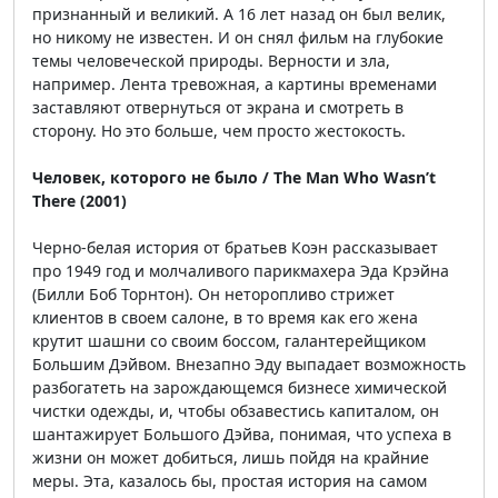
признанный и великий. А 16 лет назад он был велик,
но никому не известен. И он снял фильм на глубокие
темы человеческой природы. Верности и зла,
например. Лента тревожная, а картины временами
заставляют отвернуться от экрана и смотреть в
сторону. Но это больше, чем просто жестокость.
Человек, которого не было / The Man Who Wasn’t
There (2001)
Черно-белая история от братьев Коэн рассказывает
про 1949 год и молчаливого парикмахера Эда Крэйна
(Билли Боб Торнтон). Он неторопливо стрижет
клиентов в своем салоне, в то время как его жена
крутит шашни со своим боссом, галантерейщиком
Большим Дэйвом. Внезапно Эду выпадает возможность
разбогатеть на зарождающемся бизнесе химической
чистки одежды, и, чтобы обзавестись капиталом, он
шантажирует Большого Дэйва, понимая, что успеха в
жизни он может добиться, лишь пойдя на крайние
меры. Эта, казалось бы, простая история на самом