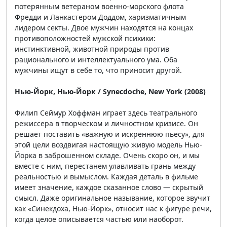
потерянным ветераном военно-морского флота
Фредди и Ланкастером Доддом, харизматичным
лидером секты. Двое мужчин находятся на концах
противоположностей мужской психики:
инстинктивной, животной природы против
рационального и интеллектуального ума. Оба
мужчины ищут в себе то, что приносит другой.
Нью-Йорк, Нью-Йорк / Synecdoche, New York (2008)
Филип Сеймур Хоффман играет здесь театрального
режиссера в творческом и личностном кризисе. Он
решает поставить «важную и искреннюю пьесу», для
этой цели воздвигая настоящую живую модель Нью-
Йорка в заброшенном складе. Очень скоро он, и мы
вместе с ним, перестанем улавливать грань между
реальностью и вымыслом. Каждая деталь в фильме
имеет значение, каждое сказанное слово — скрытый
смысл. Даже оригинальное называние, которое звучит
как «Синекдоха, Нью-Йорк», относит нас к фигуре речи,
когда целое описывается частью или наоборот.