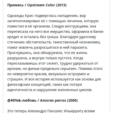
Примесь / Upstream Color (2013)
Однажды Крис подверглась нападению, вор
загипнотизировал её с помощью личинки, которую
поместил в её организм. Следуя инструкциям, она
переписала на него все имущество, оформила в банке
кредит и осталась без гроша. Благодаря удачному
стечению обстоятельств, таинственный незнакомец
помог извлечь разросшегося в ней паразита.
Проснувшись, она обнаружила, что ее жизнь
разрушена, а внутри только пустота. Когда
пересказываешь этот сюжет, трудно удержаться от
иронии, но фильм предельно серьезен. Помимо этого
он невероятно красив, визуально остроумен и
страшен. И вся история используется как основа для
философских концепций, таких как потеря
идентичности и нарушение жизненных циклов.
@#$%&-любовь / Amores perros (2000)
Это теперь Алехандро Гонсалес Иньярриту всеми