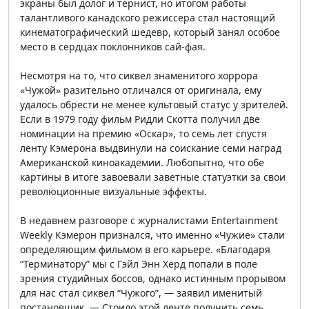
экраны был долог и тернист, но итогом работы
талантливого канадского режиссера стал настоящий
кинематографический шедевр, который занял особое
место в сердцах поклонников сай-фая.
Несмотря на то, что сиквел знаменитого хоррора
«Чужой» разительно отличался от оригинала, ему
удалось обрести не менее культовый статус у зрителей.
Если в 1979 году фильм Ридли Скотта получил две
номинации на премию «Оскар», то семь лет спустя
ленту Кэмерона выдвинули на соискание семи наград
Американской киноакадемии. Любопытно, что обе
картины в итоге завоевали заветные статуэтки за свои
революционные визуальные эффекты.
В недавнем разговоре с журналистами Entertainment
Weekly Кэмерон признался, что именно «Чужие» стали
определяющим фильмом в его карьере. «Благодаря
“Терминатору” мы с Гэйл Энн Херд попали в поле
зрения студийных боссов, однако истинным прорывом
для нас стал сиквел “Чужого”, — заявил именитый
постановщик. — Стоило этой ленте получить семь