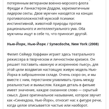
потерянным ветераном военно-морского флота
Фредди и Ланкастером Доддом, харизматичным
лидером секты. Двое мужчин находятся на концах
противоположностей мужской психики:
инстинктивной, животной природы против
рационального и интеллектуального ума. Оба
мужчины ищут в себе то, что приносит другой.
Нью-Йорк, Нью-Йорк / Synecdoche, New York (2008)
Филип Сеймур Хоффман играет здесь театрального
режиссера в творческом и личностном кризисе. Он
решает поставить «важную и искреннюю пьесу», для
этой цели воздвигая настоящую живую модель Нью-
Йорка в заброшенном складе. Очень скоро он, и мы
вместе с ним, перестанем улавливать грань между
реальностью и вымыслом. Каждая деталь в фильме
имеет значение, каждое сказанное слово — скрытый
смысл. Даже оригинальное называние, которое звучит
как «Синекдоха, Нью-Йорк», относит нас к фигуре речи,
когда целое описывается частью или наоборот.