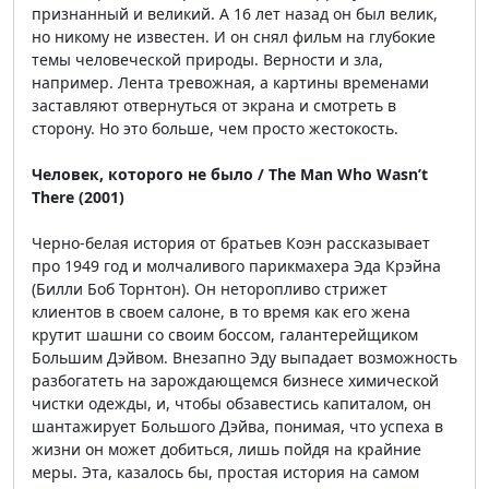
признанный и великий. А 16 лет назад он был велик,
но никому не известен. И он снял фильм на глубокие
темы человеческой природы. Верности и зла,
например. Лента тревожная, а картины временами
заставляют отвернуться от экрана и смотреть в
сторону. Но это больше, чем просто жестокость.
Человек, которого не было / The Man Who Wasn’t
There (2001)
Черно-белая история от братьев Коэн рассказывает
про 1949 год и молчаливого парикмахера Эда Крэйна
(Билли Боб Торнтон). Он неторопливо стрижет
клиентов в своем салоне, в то время как его жена
крутит шашни со своим боссом, галантерейщиком
Большим Дэйвом. Внезапно Эду выпадает возможность
разбогатеть на зарождающемся бизнесе химической
чистки одежды, и, чтобы обзавестись капиталом, он
шантажирует Большого Дэйва, понимая, что успеха в
жизни он может добиться, лишь пойдя на крайние
меры. Эта, казалось бы, простая история на самом